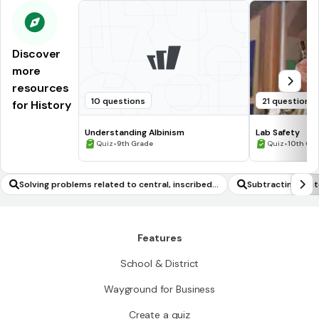
Discover
more
resources
10 questions
21 questions
for History
Understanding Albinism
Lab Safety
•
•
Quiz
9th Grade
Quiz
10th Gr
Solving problems related to central, inscribed
Subtracting vec
and circumscribed angles (including angle theo
o-end using the t
rems)
Features
School & District
Wayground for Business
Create a quiz