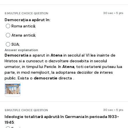
30 sec • 5 pts
8.
MULTIPLE CHOICE QUESTION
Democrația a apărut în:
Roma antică;
Atena antică;
SUA;
Answer explanation
Democratia
a aparut in
Atena
in secolul al VI lea inainte de
Hristos si a cunoscut o dezvoltare deosebita in secolul
urmator, in timpul lui Pericle. In
Atena
, toti cetatenii puteau lua
parte, in mod nemijlocit, la adoptarea deciziilor de interes
public. Exista o
democratie
directa .
30 sec • 5 pts
9.
MULTIPLE CHOICE QUESTION
Ideologie totalitară apărută în Germania în perioada 1933-
1945: