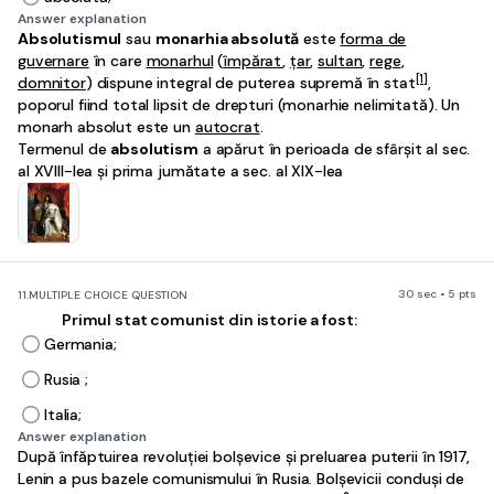
Answer explanation
Absolutismul
sau
monarhia absolută
este
forma de
guvernare
în care
monarhul
(
împărat
,
țar
,
sultan
,
rege
,
[1]
domnitor
) dispune integral de puterea supremă în stat
,
poporul fiind total lipsit de drepturi (monarhie nelimitată). Un
monarh absolut este un
autocrat
.
Termenul de
absolutism
a apărut în perioada de sfârșit al sec.
al XVIII-lea și prima jumătate a sec. al XIX-lea
30 sec • 5 pts
11.
MULTIPLE CHOICE QUESTION
Primul stat comunist din istorie a fost:
Germania;
Rusia ;
Italia;
Answer explanation
După înfăptuirea revoluției bolșevice și preluarea puterii în 1917,
Lenin a pus bazele comunismului în Rusia. Bolșevicii conduși de