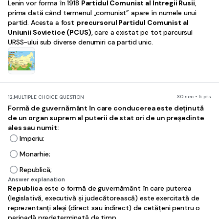
Lenin vor forma în 1918
Partidul Comunist al Întregii Rusii
,
prima dată când termenul „comunist” apare în numele unui
partid. Acesta a fost
precursorul Partidul Comunist al
Uniunii Sovietice (PCUS)
, care a existat pe tot parcursul
URSS-ului sub diverse denumiri ca partid unic.
30 sec • 5 pts
12.
MULTIPLE CHOICE QUESTION
Formă de guvernământ în care conducerea este deținută
de un organ suprem al puterii de stat ori de un președinte
ales sau numit:
Imperiu;
Monarhie;
Republică;
Answer explanation
Republica
este o formă de guvernământ în care puterea
(legislativă, executivă și judecătorească) este exercitată de
reprezentanți aleși (direct sau indirect) de cetățeni pentru o
perioadă predeterminată de timp.