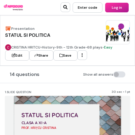
Enter code
Log in
Presentation
STATUL SI POLITICA
CRISTINA HRITCU
•
History
•
9th - 12th Grade
•
68 plays
•
Easy
Edit
Share
Save
14 questions
Show all answers
30 sec • 1 pt
1.
SLIDE QUESTION
STATUL SI POLITICA
CLASA A XI-A
PROF. HRIȚCU CRISTINA