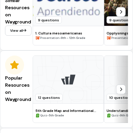
Similar
Resources
on
9 questions
9 questions
Wayground
View all
1. Cultura mesoamericanas
Opplysningstid
•
den amerikansk
•
Presentation
9th - 12th Grade
Presentation
Popular
Resources
on
12 questions
10 questions
Wayground
5th Grade Map and Informational
Understanding
Processing Skills
•
•
Quiz
5th Grade
Quiz
9th Gra