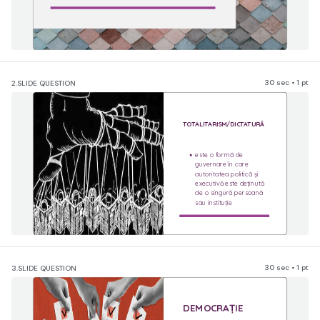
30 sec • 1 pt
2.
SLIDE QUESTION
TOTALITARISM/DICTATURĂ
este o formă de 
guvernare în care 
autoritatea politică și 
executivă este deținută 
de o singură persoană 
sau instituție
30 sec • 1 pt
3.
SLIDE QUESTION
DEMOCRAȚIE