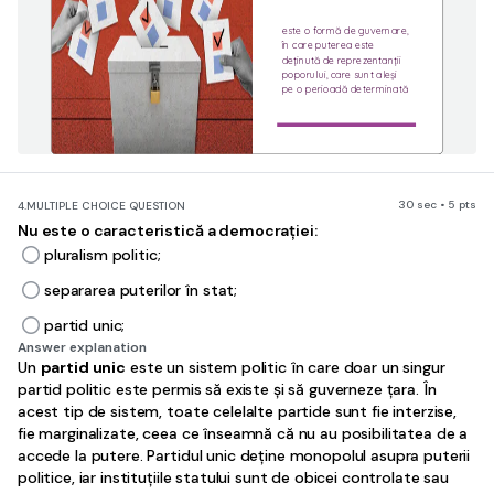
este o formă de guvernare, 
în care puterea este 
deținută de reprezentanții 
poporului, care sunt aleși 
pe o perioadă determinată
30 sec • 5 pts
4.
MULTIPLE CHOICE QUESTION
Nu este o caracteristică a democrației:
pluralism politic;
separarea puterilor în stat;
partid unic;
Answer explanation
Un
partid unic
este un sistem politic în care doar un singur
partid politic este permis să existe și să guverneze țara. În
acest tip de sistem, toate celelalte partide sunt fie interzise,
fie marginalizate, ceea ce înseamnă că nu au posibilitatea de a
accede la putere. Partidul unic deține monopolul asupra puterii
politice, iar instituțiile statului sunt de obicei controlate sau