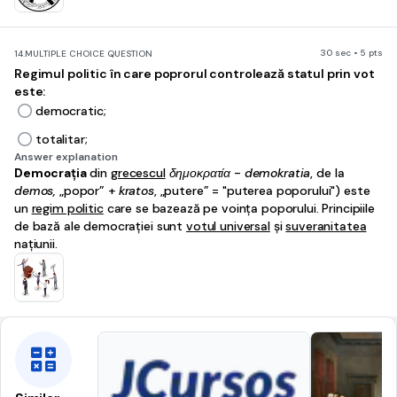
30 sec • 5 pts
14.
MULTIPLE CHOICE QUESTION
Regimul politic în care poprorul controlează statul prin vot
este:
democratic;
totalitar;
Answer explanation
Democrația
din
grecescul
δημοκρατία
-
demokratia
, de la
demos,
„popor” +
kratos
, „putere” = "puterea poporului") este
un
regim politic
care se bazează pe voința poporului. Principiile
de bază ale democrației sunt
votul universal
și
suveranitatea
națiunii.