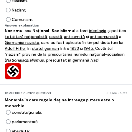
Fascism;
Nazism;
Comunism;
Answer explanation
Nazismul
sau
Național-Socialismul
a fost
ideologia
și politica
totalitară
naționalistă
,
rasistă
,
antisemită
și
anticomunistă
a
Germaniei naziste
, care au fost aplicate în timpul dictaturii lui
Adolf Hitler
în
statul german
între
1933
și
1945.
Cuvântul
"nazism" provine de la prescurtarea numelui național-socialism
(
Nationalsozialismus
, prescurtat în germană
Nazi
30 sec • 5 pts
10.
MULTIPLE CHOICE QUESTION
Monarhia în care regele deţine întreaga putere este o
monarhie:
constituţională;
parlamentară;
absolută;