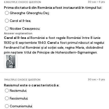
30 sec • 5 pts
6.
MULTIPLE CHOICE QUESTION
Prima dictatură din România a fost instaurată în timpul lui:
Gheorghe Gheorghiu Dej;
Carol al II-lea;
Nicolae Ceaușescu;
Answer explanation
Carol al II
-
lea
al României a fost regele României între 8 iunie
1930 și 6 septembrie 1940.
Carol
a fost primul născut al regelui
Ferdinand
I
al României și al soției sale, regina Maria, dobândind
prin naștere titlul de Principe de Hohenzollern-Sigmaringen.
30 sec • 5 pts
7.
MULTIPLE CHOICE QUESTION
Rasismul este o caracteristică a:
Nazismului;
Fascismului;
Comunismului;