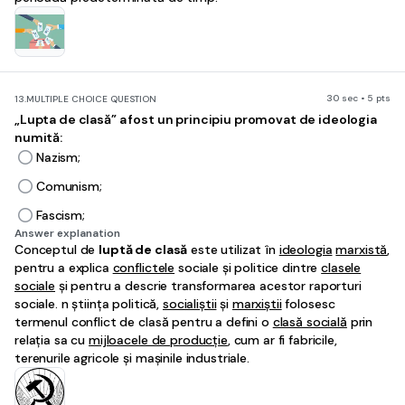
30 sec • 5 pts
13.
MULTIPLE CHOICE QUESTION
„Lupta de clasă” a fost un principiu promovat de ideologia
numită:
Nazism;
Comunism;
Fascism;
Answer explanation
Conceptul de
luptă de clasă
este utilizat în
ideologia
marxistă
,
pentru a explica
conflictele
sociale și politice dintre
clasele
sociale
și pentru a descrie transformarea acestor raporturi
sociale. n știința politică,
socialiștii
și
marxiștii
folosesc
termenul conflict de clasă pentru a defini o
clasă socială
prin
relația sa cu
mijloacele de producție
, cum ar fi fabricile,
terenurile agricole și mașinile industriale.