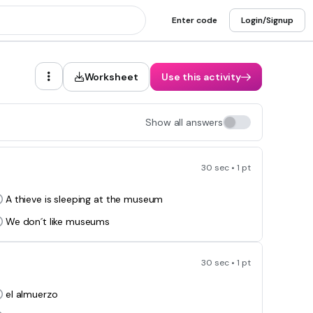
Enter code
Login/Signup
Worksheet
Use this activity
Show all answers
30 sec • 1 pt
A thieve is sleeping at the museum
We don´t like museums
30 sec • 1 pt
el almuerzo