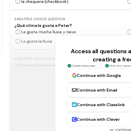
la chequera (checkbook)
3.
MULTIPLE CHOICE QUESTION
¿Qué clima le gusta a Peter?
Le gusta mucha lluvia y nieve
Le gusta la lluvia
Access all questions
creating a fr
4.
MULTIPLE CHOICE QUESTION
¿Cómo se llama la escuela que Peter visita?
Create resources
Host any resou
La Libertad
Continue with Google
Nueva Granada
Continue with Email
5.
MULTIPLE CHOICE QUESTION
Continue with Classlink
¿Qué idiomas hablan los estudiantes?
inglés, español y quechua
Continue with Clever
español, catalán
or continue