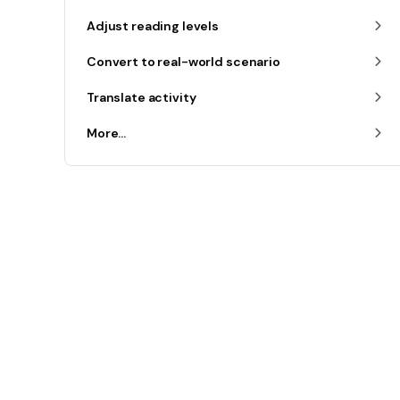
Adjust reading levels
Convert to real-world scenario
Translate activity
More...