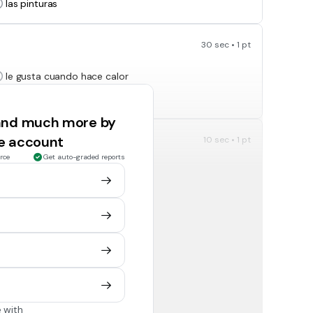
las pinturas
30 sec • 1 pt
le gusta cuando hace calor
le gusta el frio
 and much more by
ee account
10 sec • 1 pt
rce
Get auto-graded reports
Nueva Manzana
Westminster
10 sec • 1 pt
Azteca, francés e inglés
español e inglés
 with