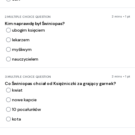
2 mins • 1 pt
2.
MULTIPLE CHOICE QUESTION
Kim naprawdę był Świniopas?
ubogim księciem
lekarzem
myśliwym
nauczycielem
2 mins • 1 pt
3.
MULTIPLE CHOICE QUESTION
Co Świniopas chciał od Księżniczki za grający garnek?
kwiat
nowe kapcie
10 pocałunków
kota