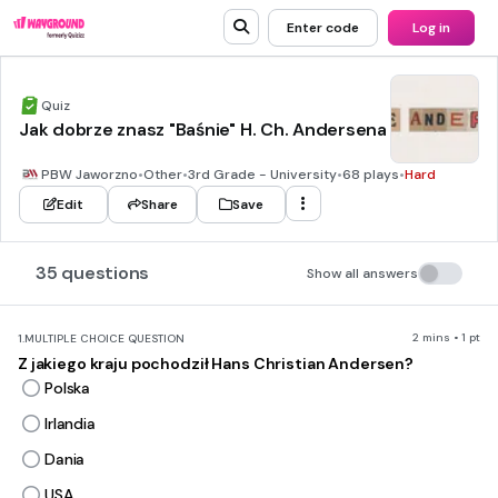
Enter code
Log in
Quiz
Jak dobrze znasz "Baśnie" H. Ch. Andersena
PBW Jaworzno
•
Other
•
3rd Grade - University
•
68 plays
•
Hard
Edit
Share
Save
35 questions
Show all answers
2 mins • 1 pt
1.
MULTIPLE CHOICE QUESTION
Z jakiego kraju pochodził Hans Christian Andersen?
Polska
Irlandia
Dania
USA