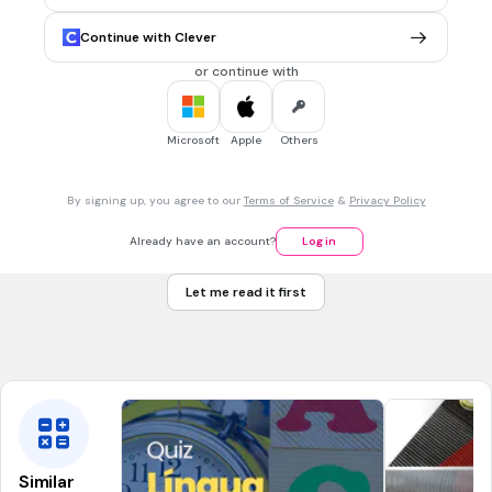
nie miał broni
Continue with Clever
miał jedną nogę
or continue with
nosił plecak
miał pasek
Microsoft
Apple
Others
2 mins • 1 pt
7.
MULTIPLE CHOICE QUESTION
By signing up, you agree to our
Terms of Service
&
Privacy Policy
Co chciał szczur od Ołowianego Żołnierza?
okruszków
Already have an account?
Log in
sera
Let me read it first
jabłek
paszportu
Similar