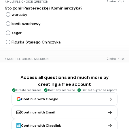
2 mins • 1 pt
4.
MULTIPLE CHOICE QUESTION
Kto gonił Pastereczkę i Kominiarczyka?
warcaby
konik szachowy
zegar
Figurka Starego Chińczyka
2 mins • 1 pt
5.
MULTIPLE CHOICE QUESTION
Co się stało z figurką Starego Chińczyka z bajki o „Pasterce i
Kominiarczyku”?
Access all questions and much more by
rozbiła się
creating a free account
zatonęła
Create resources
Host any resource
Get auto-graded reports
uciekła
Continue with Google
pofrunęła
Continue with Email
2 mins • 1 pt
6.
MULTIPLE CHOICE QUESTION
Continue with Classlink
Czym różnił się Ołowiany Żołnierz od swoich kolegów?