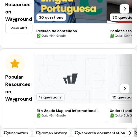
Resources
on
30 questions
30 questions
Wayground
View all
Revisão de conteúdos
Podłoża stoso
•
cyfrowym
•
Quiz
5th Grade
Quiz
10th Gr
Popular
Resources
on
12 questions
10 questions
Wayground
5th Grade Map and Informational
Understanding
Processing Skills
•
•
Quiz
5th Grade
Quiz
9th Gra
Kinematics
Roman history
Research documentation