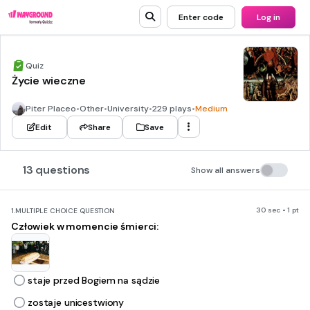
Enter code
Log in
Quiz
Życie wieczne
Piter Placeo
•
Other
•
University
•
229 plays
•
Medium
Edit
Share
Save
13 questions
Show all answers
30 sec • 1 pt
1.
MULTIPLE CHOICE QUESTION
Człowiek w momencie śmierci:
staje przed Bogiem na sądzie
zostaje unicestwiony