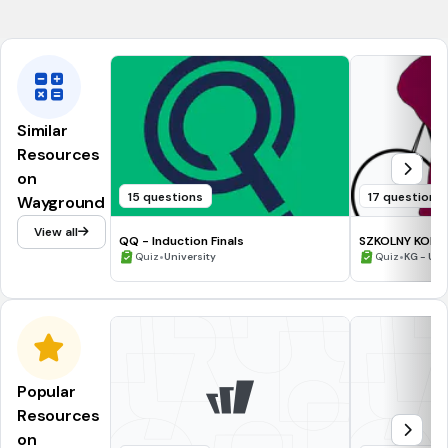
nie
Similar
Resources
on
15 questions
17 questions
Wayground
View all
QQ - Induction Finals
SZKOLNY KONK
•
•
Quiz
University
Quiz
KG - Uni
Popular
Resources
on