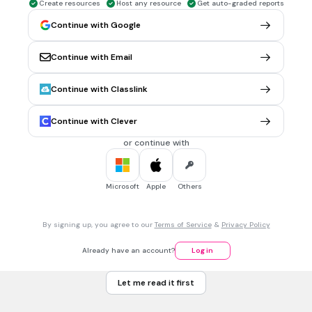
moje zakończone życie ziemskie
Create resources
Host any resource
Get auto-graded reports
Bóg
Continue with Google
inni ludzie
Continue with Email
30 sec • 1 pt
6.
MULTIPLE CHOICE QUESTION
Continue with Classlink
Po śmierci mogę osiągnąć:
Continue with Clever
or continue with
tylko niebo
tylko czyściec
Microsoft
Apple
Others
piekło, niebo lub czyściec
figę z makiem
By signing up, you agree to our
Terms of Service
&
Privacy Policy
Already have an account?
Log in
30 sec • 1 pt
7.
MULTIPLE CHOICE QUESTION
Człowiek po śmierci może iść od razu do nieba.
Let me read it first
tak