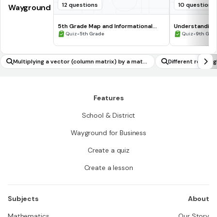
12 questions
10 questions
Wayground
5th Grade Map and Informational
Understanding
Processing Skills
•
•
Quiz
5th Grade
Quiz
9th Gra
Multiplying a vector (column matrix) by a matri
Different rectan
x to produce another vector
Features
School & District
Wayground for Business
Create a quiz
Create a lesson
Subjects
About
Mathematics
Our Story