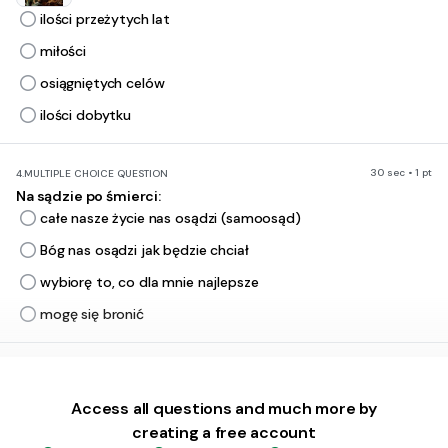
ilości przeżytych lat
miłości
osiągniętych celów
ilości dobytku
30 sec • 1 pt
4.
MULTIPLE CHOICE QUESTION
Na sądzie po śmierci:
całe nasze życie nas osądzi (samoosąd)
Bóg nas osądzi jak będzie chciał
wybiorę to, co dla mnie najlepsze
mogę się bronić
30 sec • 1 pt
5.
MULTIPLE CHOICE QUESTION
Decyzję o moim wiecznym przeznaczeniu podejmie:
Access all questions and much more by
ja sam, to mój wybór
creating a free account