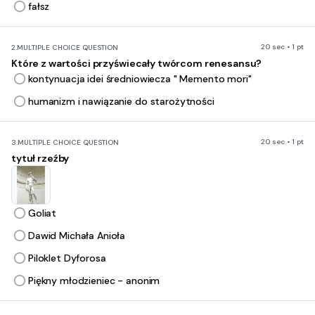
fałsz
20 sec • 1 pt
2.
MULTIPLE CHOICE QUESTION
Które z wartości przyświecały twórcom renesansu?
kontynuacja idei średniowiecza " Memento mori"
humanizm i nawiązanie do starożytności
20 sec • 1 pt
3.
MULTIPLE CHOICE QUESTION
tytuł rzeźby
Goliat
Dawid Michała Anioła
Piloklet Dyforosa
Piękny młodzieniec - anonim