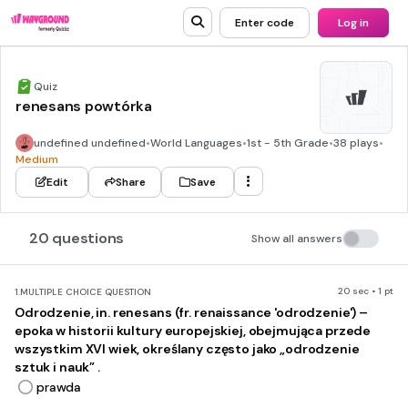
Enter code
Log in
Quiz
renesans powtórka
undefined undefined
•
World Languages
•
1st - 5th Grade
•
38 plays
•
Medium
Edit
Share
Save
20 questions
Show all answers
20 sec • 1 pt
1.
MULTIPLE CHOICE QUESTION
Odrodzenie, in. renesans (fr. renaissance 'odrodzenie') –
epoka w historii kultury europejskiej, obejmująca przede
wszystkim XVI wiek, określany często jako „odrodzenie
sztuk i nauk” .
prawda