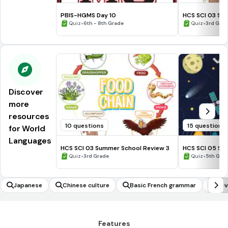
PBIS-HGMS Day 10
HCS SCI 03 Su
•
•
Quiz
6th - 8th Grade
Quiz
3rd Gra
Discover
more
resources
10 questions
15 questions
for World
Languages
HCS SCI 03 Summer School Review 3
HCS SCI 05 Su
•
Assessment 3 
•
Quiz
3rd Grade
Quiz
5th Gra
Japanese
Chinese culture
Basic French grammar
Adv
Features