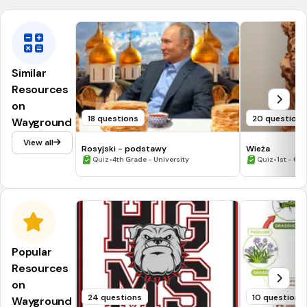
Similar
Resources
on
18 questions
20 questions
Wayground
View all
Rosyjski - podstawy
Wieża
•
•
Quiz
4th Grade - University
Quiz
1st - 6t
Popular
Resources
on
24 questions
10 questions
Wayground