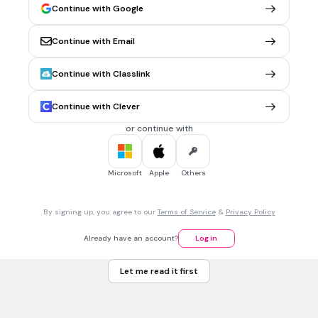
Continue with Google
20 sec • 1 pt
6.
MULTIPLE CHOICE QUESTION
Renesans nawiązywał do:
Continue with Email
średniowiecza
Continue with Classlink
baroku
starożytności
Continue with Clever
oświecenia
or continue with
20 sec • 1 pt
7.
MULTIPLE CHOICE QUESTION
Microsoft
Apple
Others
Twórcą "Damy z gronostajem" jest:
By signing up, you agree to our
Terms of Service
&
Privacy Policy
Michał Anioł
Already have an account?
Log in
Jan Matejko
Let me read it first
Leonardo da Vinci
Peter Paul Rubens