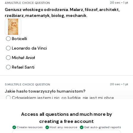
20 sec • 1 pt
4.
MULTIPLE CHOICE QUESTION
Geniusz włoskiego odrodzenia. Malarz, filozof, architekt,
rzeźbiarz, matematyk, biolog, mechanik.
Boticelli
Leonardo da Vinci
Michał Anioł
Refael Santi
20 sec • 1 pt
5.
MULTIPLE CHOICE QUESTION
Jakie hasło towarzyszyło humanistom?
Człowiekiem jestem i nic, co ludzkie, nie jest mi obce.
Myślę, więc jestem.
Access all questions and much more by
Pamiętaj, że umrzesz.
creating a free account
Danse macabre
Create resources
Host any resource
Get auto-graded reports