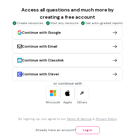
Access all questions and much more by
aquàtics
creating a free account
d'aigua dolça
Create resources
Host any resource
Get auto-graded reports
d'aigua salada
Continue with Google
Continue with Email
30 sec • 1 pt
6.
MULTIPLE CHOICE QUESTION
L'ànec coll verd i els agrons són animals presents a...
Continue with Classlink
Continue with Clever
la serra Mariola
or continue with
la serra d'Espadà
l'Albufera de València
Microsoft
Apple
Others
30 sec • 1 pt
7.
MULTIPLE CHOICE QUESTION
By signing up, you agree to our
Terms of Service
&
Privacy Policy
La causa principal d'extinció d'éssers vius en l'actualitat
és...
Already have an account?
Log in
els canvis bruscos en el clima