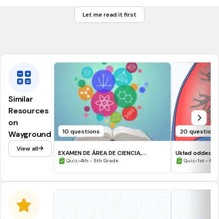
la destrucció dels ecosistemes pels éssers humans
Let me read it first
els canvis de temperatura entre les diferents estacions de
l'any
Similar
Resources
on
10 questions
20 questions
Wayground
View all
EXAMEN DE ÁREA DE CIENCIA,
Układ oddech
TECNOLOGÍA Y AMBIENTE 02-06-
•
•
Quiz
4th - 5th Grade
Quiz
1st - 6t
2021