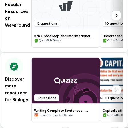
Popular
Resources
on
12 questions
10 questions
Wayground
5th Grade Map and Informational
Understanding
Processing Skills
•
•
Quiz
5th Grade
Quiz
9th Gra
Discover
more
resources
8 questions
10 questions
for Biology
Writing Complete Sentences -
Capitalization
Waiting for the Biblioburro
•
•
Presentation
3rd Grade
Quiz
4th Gra