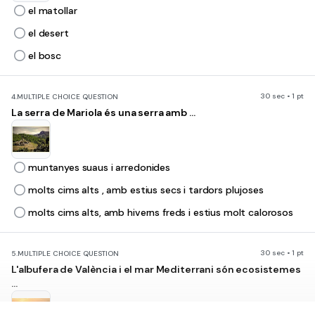
el matollar
el desert
el bosc
30 sec • 1 pt
4.
MULTIPLE CHOICE QUESTION
La serra de Mariola és una serra amb ...
muntanyes suaus i arredonides
molts cims alts , amb estius secs i tardors plujoses
molts cims alts, amb hiverns freds i estius molt calorosos
30 sec • 1 pt
5.
MULTIPLE CHOICE QUESTION
L'albufera de València i el mar Mediterrani són ecosistemes
...