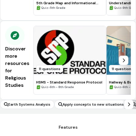
5th Grade Map and Informational
Understanding
Processing Skills
•
•
Quiz
5th Grade
Quiz
9th Gra
Discover
more
resources
11 questions
11 questions
for
Religious
HSMS - Standard Response Protocol
Hallway & Bat
Studies
•
•
Quiz
6th - 8th Grade
Quiz
6th - 8t
Earth Systems Analysis
Apply concepts to new situations
Features