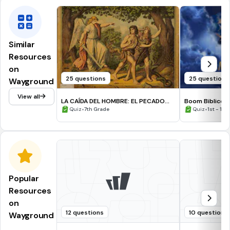
Similar
Resources
on
25 questions
25 questions
Wayground
View all
LA CAÍDA DEL HOMBRE: EL PECADO
Boom Biblico
ORIGINAL
•
•
Quiz
7th Grade
Quiz
1st - 10
Popular
Resources
on
12 questions
10 questions
Wayground