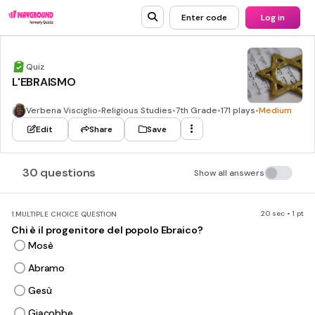
Enter code
Log in
Quiz
L'EBRAISMO
Verbena Visciglio
•
Religious Studies
•
7th Grade
•
171 plays
•
Medium
Edit
Share
Save
30 questions
Show all answers
20 sec • 1 pt
1.
MULTIPLE CHOICE QUESTION
Chi è il progenitore del popolo Ebraico?
Mosè
Abramo
Gesù
Giacobbe