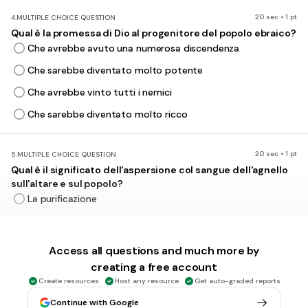
20 sec • 1 pt
4.
MULTIPLE CHOICE QUESTION
Qual è la promessa di Dio al progenitore del popolo ebraico?
Che avrebbe avuto una numerosa discendenza
Che sarebbe diventato molto potente
Che avrebbe vinto tutti i nemici
Che sarebbe diventato molto ricco
20 sec • 1 pt
5.
MULTIPLE CHOICE QUESTION
Qual è il significato dell'aspersione col sangue dell'agnello
sull'altare e sul popolo?
La purificazione
Che il popolo si deve sacrificare
Che Dio vuole sacrifici di animali
Access all questions and much more by
L'unione fra Dio e il popolo
creating a free account
Create resources
Host any resource
Get auto-graded reports
Continue with Google
20 sec • 1 pt
6.
MULTIPLE CHOICE QUESTION