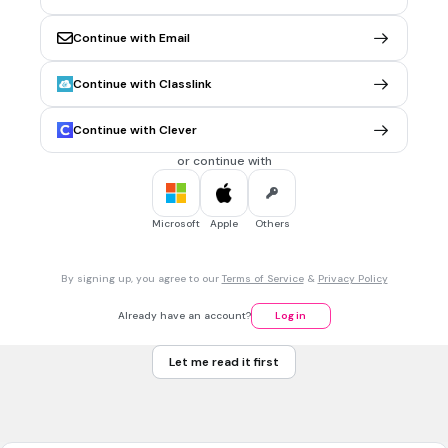
Qual è il sacramento cristiano che ha lo stesso significato
dell'aspersione col sangue?
Continue with Email
La Comunione
Continue with Classlink
La Confessione
L'unzione degli infermi
Continue with Clever
La Cresima
or continue with
20 sec • 1 pt
7.
MULTIPLE CHOICE QUESTION
Microsoft
Apple
Others
Quale re costruì il primo Tempio di Gerusalemme?
By signing up, you agree to our
Terms of Service
&
Privacy Policy
Saul
Already have an account?
Log in
Davide
Let me read it first
Salomone
Giosia