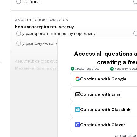
сіtоfobіа
3.
MULTIPLE CHOICE QUESTION
Коли спостерігають мелену
у разі кровотечі в черевну порожнину
у разі шлункової кровотечі
Access all questions
creating a fr
4.
MULTIPLE CHOICE QUESTION
Механічні болі в суглобах характеризуються тим, що:
Create resources
Host any resou
виникають у спокою
Continue with Google
супроводжуються ранковою скутістю
Continue with Email
5.
MULTIPLE CHOICE QUESTION
Continue with Classlink
Перкуторний звук під час перкусії живота здорової люди
тупим
Continue with Clever
тимпанічним
or continue