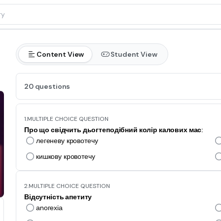
Content View
Student View
20 questions
1.
MULTIPLE CHOICE QUESTION
Про що свідчить дьогтеподібний колір калових мас:
легеневу кровотечу
кишкову кровотечу
2.
MULTIPLE CHOICE QUESTION
Відсутність апетиту
аnогехіа