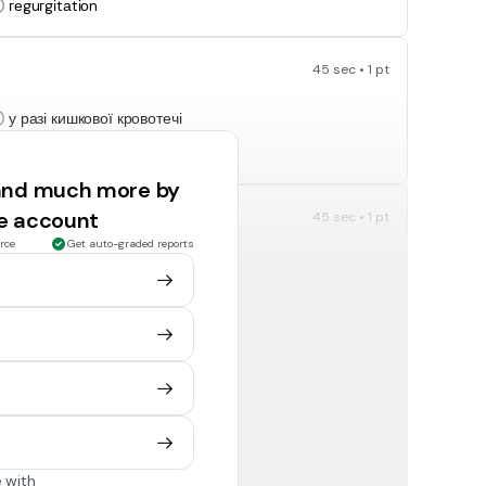
геguгgіtаtіоn
45 sec • 1 pt
у разі кишкової кровотечі
у разі гемолітичної жовтяниці
 and much more by
ee account
45 sec • 1 pt
rce
Get auto-graded reports
супроводжуються запальними змінами в суглобах
виникають при рухах
45 sec • 1 pt
ни буває
притупленим
притупленим тимпанічним
 with