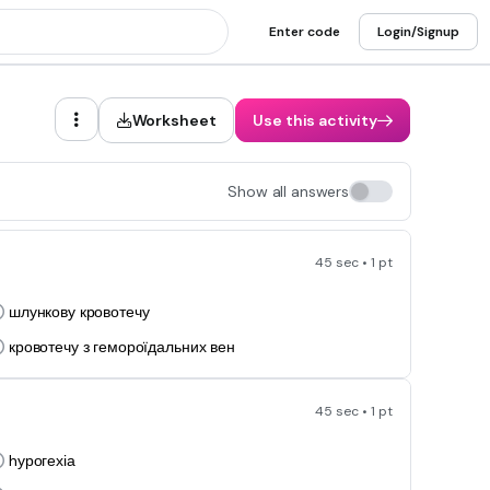
Enter code
Login/Signup
Worksheet
Use this activity
Show all answers
45 sec • 1 pt
шлункову кровотечу
кровотечу з гемороїдальних вен
45 sec • 1 pt
hурогехіа