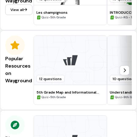
Wayground
View all
Les champignons
INTRODUCCION
•
•
Quiz
5th Grade
Quiz
KG - 10t
Popular
Resources
on
12 questions
10 questions
Wayground
5th Grade Map and Informational
Understanding
Processing Skills
•
•
Quiz
5th Grade
Quiz
9th Gra