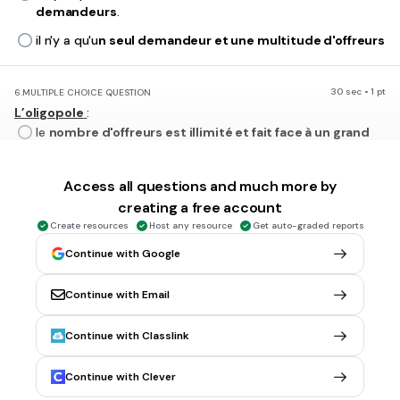
demandeurs
.
il n'y a qu'u
n seul demandeur et une multitude d'offreurs
30 sec • 1 pt
6.
MULTIPLE CHOICE QUESTION
L’oligopole
:
le
nombre d'offreurs est illimité et fait face à un grand
nombre de demandeur
le
nombre d'offreurs est limité et fait face à un petit
Access all questions and much more by
nombre de demandeur
creating a free account
le
nombre d'offreurs est illimité et fait face à un petit
Create resources
Host any resource
Get auto-graded reports
nombre de demandeur
Continue with Google
le
nombre d'offreurs est limité et fait face à un grand
nombre de demandeur
Continue with Email
Continue with Classlink
30 sec • 1 pt
7.
MULTIPLE CHOICE QUESTION
La concurrence monopolistique
est une situation de marché
Continue with Clever
dans laquelle
il existe une multitude d'offreurs et de demandeurs mais