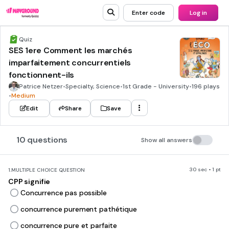
Enter code
Log in
Quiz
SES 1ere Comment les marchés
imparfaitement concurrentiels
fonctionnent-ils
Patrice Netzer
•
Specialty, Science
•
1st Grade - University
•
196 plays
•
Medium
Edit
Share
Save
10 questions
Show all answers
30 sec • 1 pt
1.
MULTIPLE CHOICE QUESTION
CPP signifie
Concurrence pas possible
concurrence purement pathétique
concurrence pure et parfaite