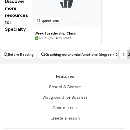
Discover
more
resources
17 questions
for
Specialty
Week 1 Leadership Class
•
Quiz
9th - 12th Grade
Before Reading
Graphing polynomial functions (degree > 2)
Features
School & District
Wayground for Business
Create a quiz
Create a lesson