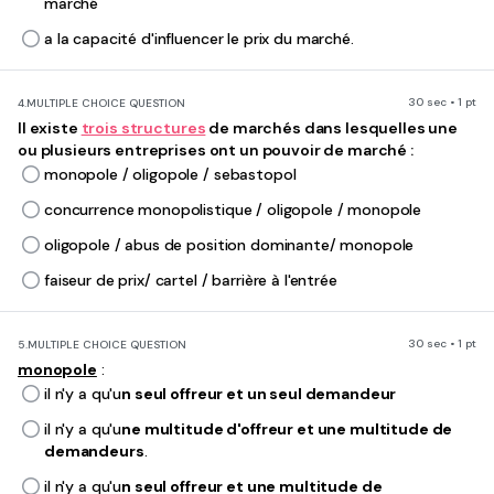
marché
a la capacité d'influencer le prix du marché.
30 sec • 1 pt
4.
MULTIPLE CHOICE QUESTION
Il existe
trois structures
de marchés dans lesquelles une
ou plusieurs entreprises ont un pouvoir de marché :
monopole / oligopole / sebastopol
concurrence monopolistique / oligopole / monopole
oligopole / abus de position dominante/ monopole
faiseur de prix/ cartel / barrière à l'entrée
30 sec • 1 pt
5.
MULTIPLE CHOICE QUESTION
monopole
:
il n'y a qu'u
n seul offreur et un seul demandeur
il n'y a qu'u
ne multitude d'offreur et une multitude de
demandeurs
.
il n'y a qu'u
n seul offreur et une multitude de