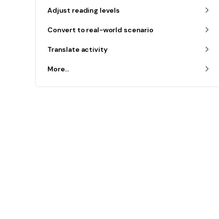
Adjust reading levels
Convert to real-world scenario
Translate activity
More...