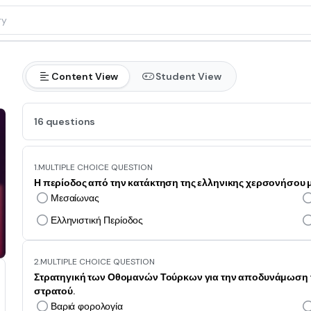
Content View
Student View
16 questions
1.
MULTIPLE CHOICE QUESTION
Η περίοδος από την κατάκτηση της ελληνικης χερσονήσου μέ
Μεσαίωνας
Ελληνιστική Περίοδος
2.
MULTIPLE CHOICE QUESTION
Στρατηγική των Οθομανών Τούρκων για την αποδυνάμωση τ
στρατού.
Βαριά φορολογία