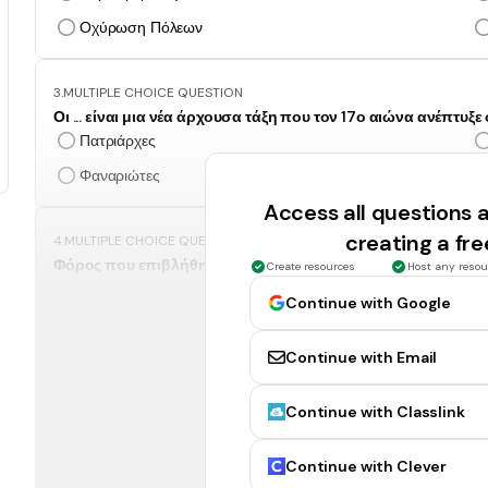
Οχύρωση Πόλεων
3.
MULTIPLE CHOICE QUESTION
Οι ... είναι μια νέα άρχουσα τάξη που τον 17ο αιώνα ανέπτυξ
Πατριάρχες
Φαναριώτες
Access all questions
creating a fr
4.
MULTIPLE CHOICE QUESTION
Φόρος που επιβλήθηκε από τους Οθωμανούς Τούρκους για τ
Create resources
Host any resou
Δεκάτη
Continue with Google
Έγγειος
Continue with Email
5.
MULTIPLE CHOICE QUESTION
Continue with Classlink
Τι από τα παρακάτω ΔΕΝ είχαν οι Φαναριώτες;
Ενετική καταγωγή
Continue with Clever
Υψηλά αξιώματα