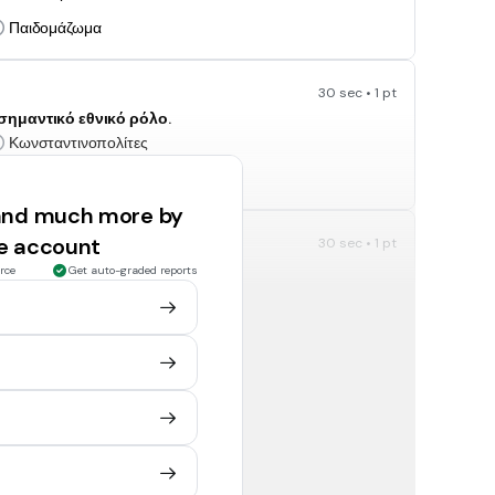
Παιδομάζωμα
30 sec • 1 pt
ε σημαντικό εθνικό ρόλο.
Κωνσταντινοπολίτες
Κλέφτες
 and much more by
ee account
30 sec • 1 pt
η χρήση της γης.
rce
Get auto-graded reports
Εστιακός
Τοπικός
30 sec • 1 pt
Γνώσεις ξένων γλωσσών
Αξιόλογη μόρφωση