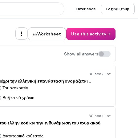
Enter code
Login/Signup
Worksheet
Use this activity
Show all answers
30 sec • 1 pt
χρι την ελληνική επανάσταση ονομάζεται ...
Τουρκοκρατία
Βυζαντινά χρόνια
30 sec • 1 pt
ου ελληνικού και την ενδυνάμωση του τουρκικού
Δικτατορικό καθεστός