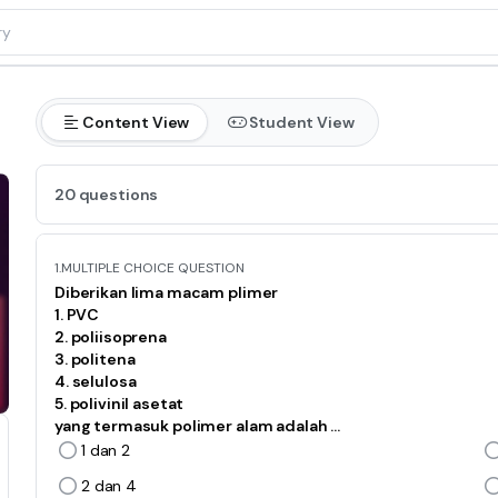
Content View
Student View
20 questions
1.
MULTIPLE CHOICE QUESTION
Diberikan lima macam plimer
1. PVC
2. poliisoprena
3. politena
4. selulosa
5. polivinil asetat
yang termasuk polimer alam adalah …
1 dan 2
2 dan 4