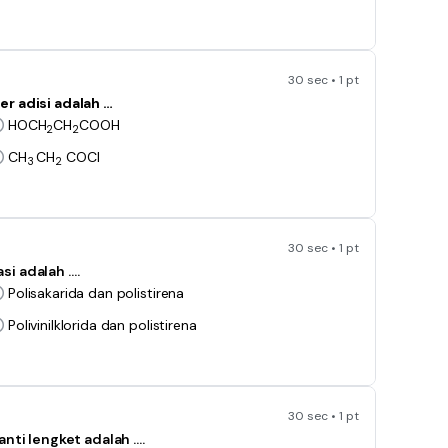
30 sec • 1 pt
r adisi adalah …
HOCH
CH
COOH
2
2
CH
CH
COCl
3
2
30 sec • 1 pt
si adalah ….
Polisakarida dan polistirena
Polivinilklorida dan polistirena
30 sec • 1 pt
anti lengket adalah ….