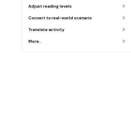
Adjust reading levels
Convert to real-world scenario
Translate activity
More...