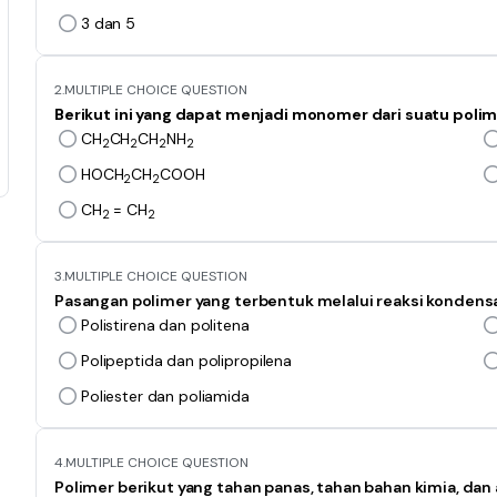
3 dan 5
2.
MULTIPLE CHOICE QUESTION
Berikut ini yang dapat menjadi monomer dari suatu polime
CH
CH
CH
NH
2
2
2
2
HOCH
CH
COOH
2
2
CH
­ = CH
2
2
3.
MULTIPLE CHOICE QUESTION
Pasangan polimer yang terbentuk melalui reaksi kondensa
Polistirena dan politena
Polipeptida dan polipropilena
Poliester dan poliamida
4.
MULTIPLE CHOICE QUESTION
Polimer berikut yang tahan panas, tahan bahan kimia, dan 