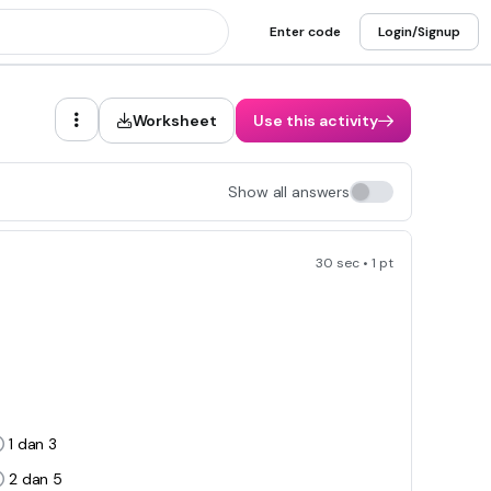
Enter code
Login/Signup
Worksheet
Use this activity
Show all answers
30 sec • 1 pt
1 dan 3
2 dan 5