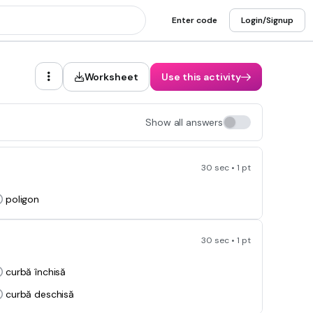
Enter code
Login/Signup
Worksheet
Use this activity
Show all answers
30 sec • 1 pt
poligon
30 sec • 1 pt
curbă închisă
curbă deschisă