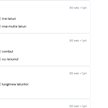
30 sec • 1 pt
trei laturi
mai multe laturi
30 sec • 1 pt
rombul
cu niciunul
30 sec • 1 pt
lungimea laturilor
30 sec • 1 pt