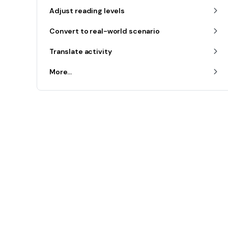
Adjust reading levels
Convert to real-world scenario
Translate activity
More...