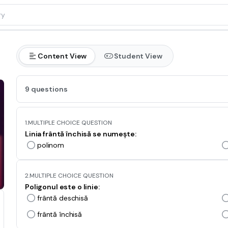
Content View
Student View
9 questions
1.
MULTIPLE CHOICE QUESTION
Linia frântă închisă se numește:
polinom
2.
MULTIPLE CHOICE QUESTION
Poligonul este o linie:
frântă deschisă
frântă închisă