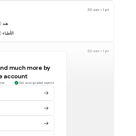
30 sec • 1 pt
هند
الأطباء
30 sec • 1 pt
تلعبان
 and much more by
نلعبُ
ee account
rce
Get auto-graded reports
30 sec • 1 pt
التجار
ِالمعلمات
30 sec • 1 pt