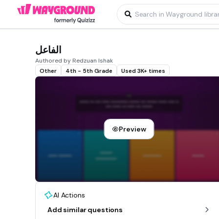
الفاعل
Authored by Redzuan Ishak
Other
4th - 5th Grade
Used 3K+ times
Preview
AI Actions
Add similar questions