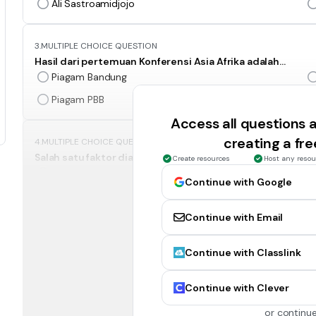
Ali Sastroamidjojo
3.
MULTIPLE CHOICE QUESTION
Hasil dari pertemuan Konferensi Asia Afrika adalah...
Piagam Bandung
Piagam PBB
Access all questions
creating a fr
4.
MULTIPLE CHOICE QUESTION
Salah satu faktor diadakannya Konferensi Asia Afrika?
Create resources
Host any resou
Kemenangan Jepang atas Rusia
Continue with Google
Perang Dingin
Continue with Email
5.
MULTIPLE CHOICE QUESTION
Continue with Classlink
Berikut agenda yang dibicarakan dalam Konferensi Asia Afri
Kerjasama ekonomi
Continue with Clever
Masalah HAM
or continue