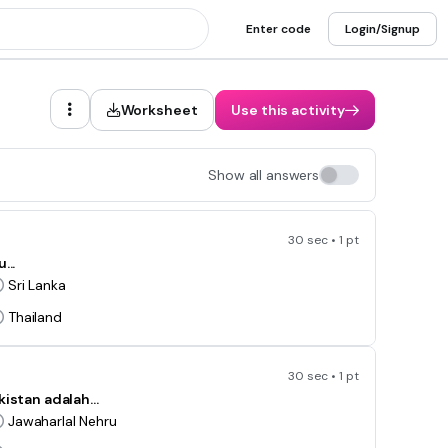
Enter code
Login/Signup
Worksheet
Use this activity
Show all answers
30 sec • 1 pt
...
Sri Lanka
Thailand
30 sec • 1 pt
istan adalah...
Jawaharlal Nehru