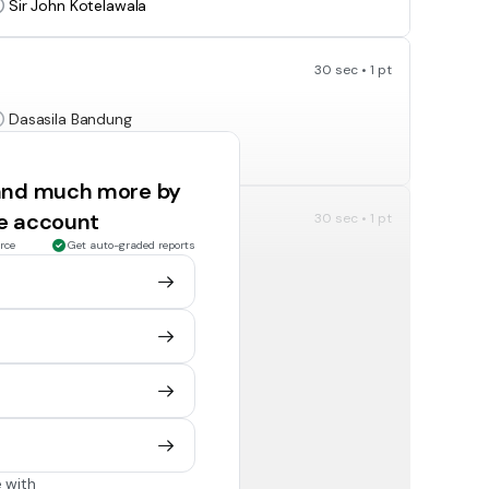
Sir John Kotelawala
30 sec • 1 pt
Dasasila Bandung
Gerakan non-blok
 and much more by
ee account
30 sec • 1 pt
rce
Get auto-graded reports
Pemboman Nagasaki dan Hiroshima
Aksi anarkis di berbagai negara Asia
30 sec • 1 pt
ka, kecuali...
Kerjasama budaya
Kerjasama militer
 with