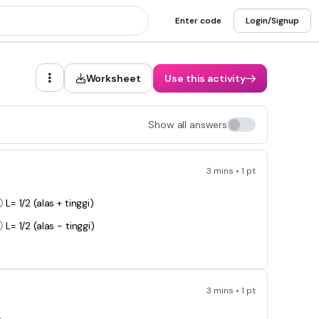
Enter code
Login/Signup
Worksheet
Use this activity
Show all answers
3 mins • 1 pt
L= 1/2 (alas + tinggi)
L= 1/2 (alas - tinggi)
3 mins • 1 pt