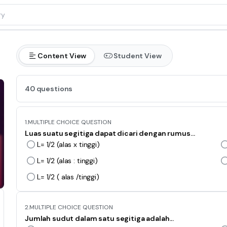
Content View
Student View
40 questions
1.
MULTIPLE CHOICE QUESTION
Luas suatu segitiga dapat dicari dengan rumus…
L= 1/2 (alas x tinggi)
L= 1/2 (alas : tinggi)
L= 1/2 ( alas /tinggi)
2.
MULTIPLE CHOICE QUESTION
Jumlah sudut dalam satu segitiga adalah...