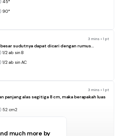
45°
90°
3 mins • 1 pt
an besar sudutnya dapat dicari dengan rumus…
1/2 ab sin B
1/2 ab sin AC
3 mins • 1 pt
an panjang alas segitiga 8 cm, maka berapakah luas
52 cm2
54 cm2
 and much more by