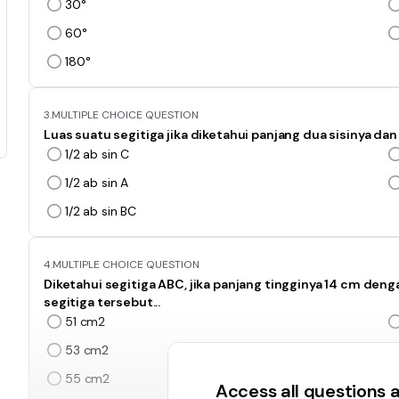
30°
60°
180°
3.
MULTIPLE CHOICE QUESTION
Luas suatu segitiga jika diketahui panjang dua sisinya d
1/2 ab sin C
1/2 ab sin A
1/2 ab sin BC
4.
MULTIPLE CHOICE QUESTION
Diketahui segitiga ABC, jika panjang tingginya 14 cm deng
segitiga tersebut...
51 cm2
53 cm2
55 cm2
Access all questions