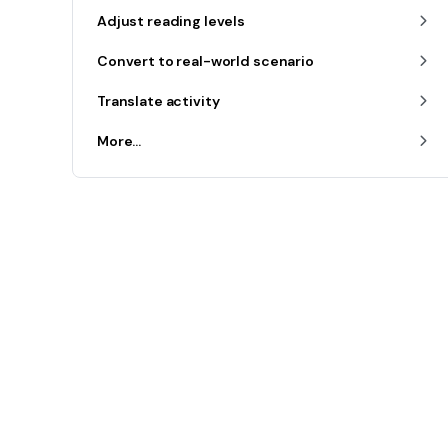
Adjust reading levels
Convert to real-world scenario
Translate activity
More...