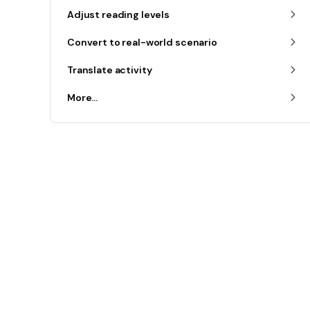
Adjust reading levels
Convert to real-world scenario
Translate activity
More...