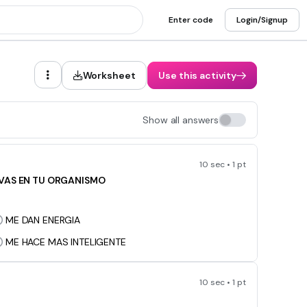
Enter code
Login/Signup
Worksheet
Use this activity
Show all answers
10 sec • 1 pt
VAS EN TU ORGANISMO
ME DAN ENERGIA
ME HACE MAS INTELIGENTE
10 sec • 1 pt