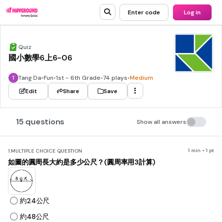
Enter code
Log in
Quiz
國小數學6上6-06
Tang Da
•
Fun
•
1st - 6th Grade
•
74 plays
•
Medium
Edit
Share
Save
15 questions
Show all answers
1 min • 1 pt
1.
MULTIPLE CHOICE QUESTION
如圖的圓周長大約是多少公尺？(圓周率用3計算)
約24公尺
約48公尺