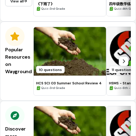
View all
《下雨了》
四年级数学练习 
•
•
Quiz
3rd Grade
Quiz
4th Gra
Popular
Resources
on
10 questions
11 questions
Wayground
HCS SCI 03 Summer School Review 4
HSMS - Standa
•
•
Quiz
3rd Grade
Quiz
6th - 8t
Discover