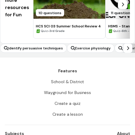
more
resources
10 questions
11 questions
for Fun
HCS SCI 03 Summer School Review 4
HSMS - Standa
•
•
Quiz
3rd Grade
Quiz
6th - 8t
Identify persuasive techniques
Exercise physiology
Compre
Features
School & District
Wayground for Business
Create a quiz
Create a lesson
Subjects
About