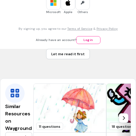
1 min • 1 pt
7.
MULTIPLE CHOICE QUESTION
如圖的齒輪，如果大圓轉1圈，小圓會轉2圈，大圓的直徑是8公分，
Microsoft
Apple
Others
小圓的直徑約是多少？(圓周率用3計算)
By signing up, you agree to our
Terms of Service
&
Privacy Policy
約2公分
Already have an account?
Log in
約4公分
Let me read it first
約8公分
約16公分
Similar
Resources
on
11 questions
18 questions
Wayground