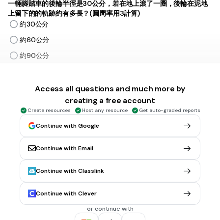
一輛腳踏車的後輪半徑是30公分，若在地上滾了一圈，後輪在泥地
上留下的的軌跡約有多長？(圓周率用3計算)
約30公分
約60公分
約90公分
約180公分
Access all questions and much more by
creating a free account
1 min • 1 pt
6.
MULTIPLE CHOICE QUESTION
如圖圓周長是108公尺，丙和丁合起來約是多少？(圓周率用3計算)
Create resources
Host any resource
Get auto-graded reports
Continue with Google
Continue with Email
約54公尺
約80公尺
Continue with Classlink
約108公尺
Continue with Clever
約200公尺
or continue with