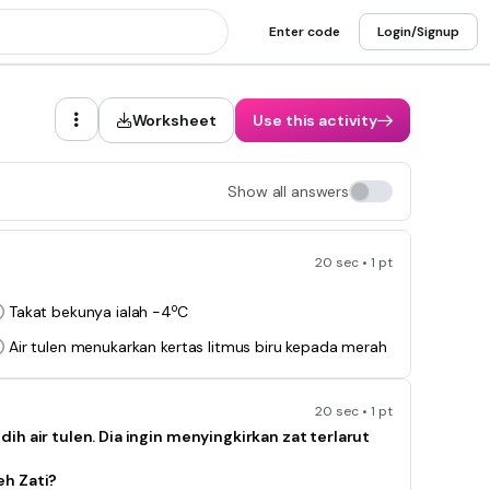
Enter code
Login/Signup
Worksheet
Use this activity
Show all answers
20 sec • 1 pt
o
Takat bekunya ialah -4
C
Air tulen menukarkan kertas litmus biru kepada merah
20 sec • 1 pt
h air tulen. Dia ingin menyingkirkan zat terlarut
eh Zati?