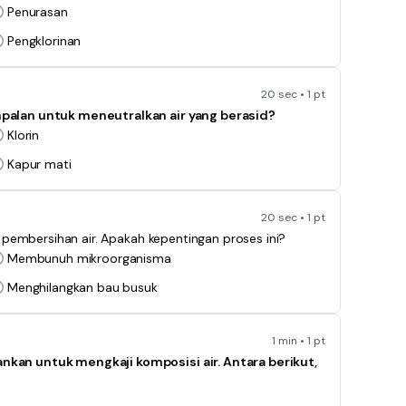
Penurasan
Pengklorinan
20 sec • 1 pt
alan untuk meneutralkan air yang berasid?
Klorin
Kapur mati
20 sec • 1 pt
pembersihan air. Apakah kepentingan proses ini?
Membunuh mikroorganisma
Menghilangkan bau busuk
1 min • 1 pt
ankan untuk mengkaji komposisi air. Antara berikut,