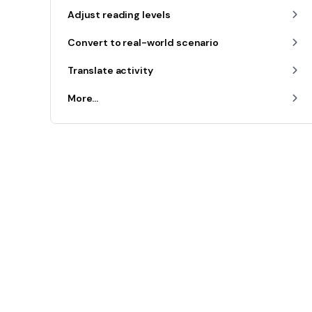
Adjust reading levels
Convert to real-world scenario
Translate activity
More...