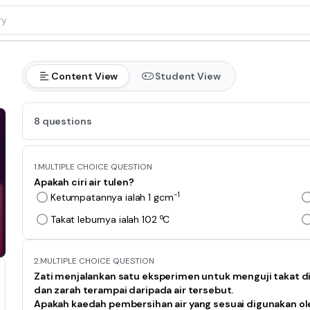
Content View
Student View
8 questions
1.
MULTIPLE CHOICE QUESTION
Apakah ciri air tulen?
-1
Ketumpatannya ialah 1 gcm
o
Takat leburnya ialah 102
C
2.
MULTIPLE CHOICE QUESTION
Zati menjalankan satu eksperimen untuk menguji takat didi
dan zarah terampai daripada air tersebut.
Apakah kaedah pembersihan air yang sesuai digunakan ol