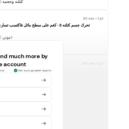
كتلته وحجمه
30 sec • 1 pt
١نبوتن
٣نيوتن
 and much more by
ee account
30 sec • 1 pt
rce
Get auto-graded reports
قوته
ميلان السطح
30 sec • 1 pt
م/ث
كغم.م/ث٢