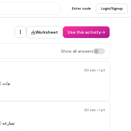
Enter code
Login/Signup
Worksheet
Use this activity
Show all answers
30 sec • 1 pt
م/ث
30 sec • 1 pt
تسارعه