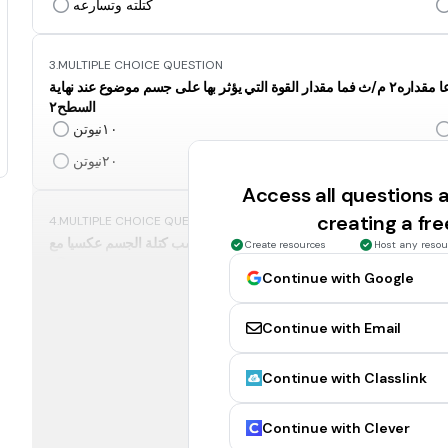
كتلته وتسارعه
3.
MULTIPLE CHOICE QUESTION
تحرك جسم كتلته ٠.٥كغم على سطح مائل فاكتسب تسارعا مقداره٢ م/ث فما مقدار القوة التي يؤثر بها على جسم موضوع عند نهاية
السطح٢
١٠نيوتن
٢٠نيوتن
Access all questions
creating a fr
4.
MULTIPLE CHOICE QUESTION
تتناسب كتلة الجسم عكسيا مع.......
Create resources
Host any resou
تسارعه
Continue with Google
وزنه
Continue with Email
5.
MULTIPLE CHOICE QUESTION
Continue with Classlink
اطلق اسم نيوتن على الوحده التي تساوي....
كغم
Continue with Clever
كغم/م.ث٢