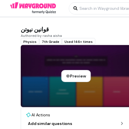
قوانين نيوتن
Authored by rasha aisha
Physics
7th Grade
Used 146+ times
Preview
AI Actions
Add similar questions