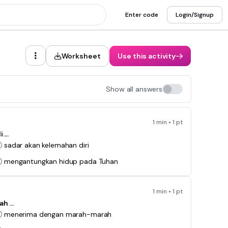
Enter code
Login/Signup
Worksheet
Use this activity
Show all answers
1 min • 1 pt
...
sadar akan kelemahan diri
mengantungkan hidup pada Tuhan
1 min • 1 pt
h ...
menerima dengan marah-marah