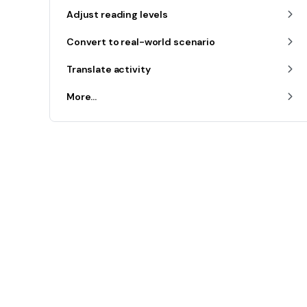
Adjust reading levels
Convert to real-world scenario
Translate activity
More...