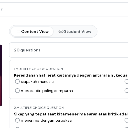
Content View
Student View
20 questions
1.
MULTIPLE CHOICE QUESTION
Kerendahan hati erat kaitannya dengan antara lain , kecuali.
siapakah manusia
merasa diri paling sempurna
2.
MULTIPLE CHOICE QUESTION
Sikap yang tepat saat kita menerima saran atau kritik adala
menerima dengan terpaksa