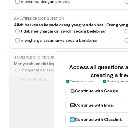
menerima dengan sukarela
3.
MULTIPLE CHOICE QUESTION
Allah berkenan kepada orang yang rendah hati. Orang yang 
tidak menghargai diri sendiri secara berlebihan
menghargai sesamanya secara berlebihan
4.
MULTIPLE CHOICE QUESTION
Menyerahkan diri kepada Tuhan dan mengakui bahwa kita a
Access all questions
mengenal diri sendiri
creating a fr
lemah lembut
Create resources
Host any resou
Continue with Google
5.
MULTIPLE CHOICE QUESTION
Dalam kitab Yakobus 4:6, dikatakanbahwa Allah menentan
Continue with Email
yang rendah hati. Ayat ini mengajarkan kepada kita bahwa ..
Tuhan menghendaki umatnya untuk rendah diri
Continue with Classlink