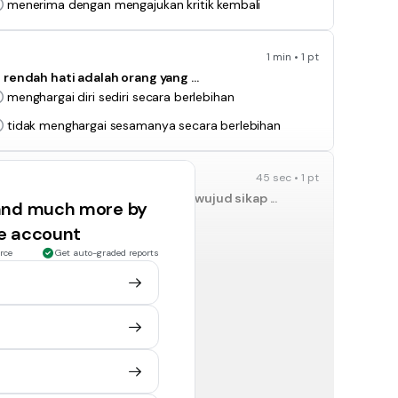
menerima dengan mengajukan kritik kembali
1 min • 1 pt
rendah hati adalah orang yang ...
menghargai diri sediri secara berlebihan
tidak menghargai sesamanya secara berlebihan
45 sec • 1 pt
dalah manusia berdosa adalah wujud sikap ...
 and much more by
mengenal sesama
ee account
rendah hati
rce
Get auto-graded reports
1 min • 1 pt
g orang yang congkak, tetapi mengasihani orang
.
Tuhan menghendaki umatnya untuk tidak ada harga
diri