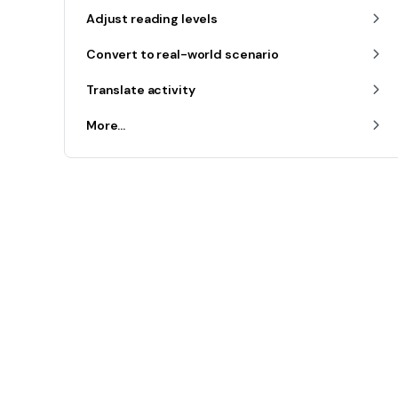
Adjust reading levels
Convert to real-world scenario
Translate activity
More...