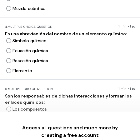
Mezcla cuántica
1 min • 1 pt
4.
MULTIPLE CHOICE QUESTION
Es una abreviación del nombre de un elemento químico:
Símbolo químico
Ecuación química
Reacción química
Elemento
1 min • 1 pt
5.
MULTIPLE CHOICE QUESTION
Son los responsables de dichas interacciones y forman los
enlaces químicos:
Los compuestos
Las reacciones químicas
Access all questions and much more by
Electrones de valencia
creating a free account
Las moléculas