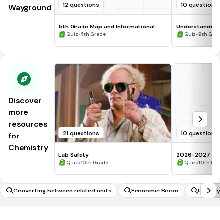
12 questions
10 questions
Wayground
5th Grade Map and Informational
Understanding
Processing Skills
•
•
Quiz
5th Grade
Quiz
9th Gra
Discover
more
resources
21 questions
10 questions
for
Chemistry
Lab Safety
2026-2027 Che
•
assessment Q
•
Quiz
10th Grade
Quiz
10th Gr
Converting between related units
Economic Boom
Identif
near, a