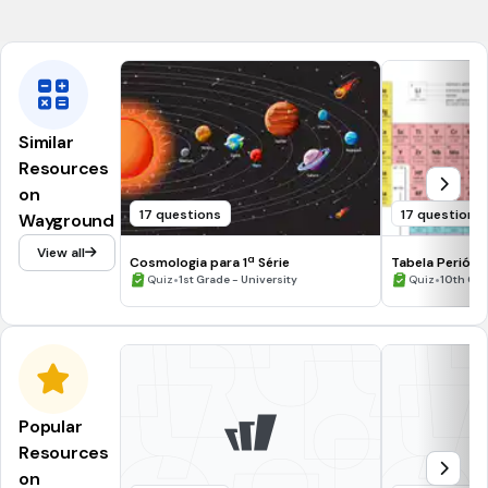
Electrones de valencia
Similar
Resources
on
17 questions
17 questions
Wayground
View all
Cosmologia para 1ª Série
Tabela Periódi
•
•
Quiz
1st Grade - University
Quiz
10th Gr
Popular
Resources
on