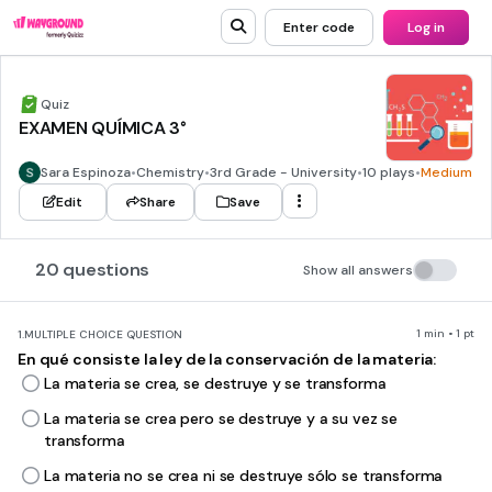
Enter code
Log in
Quiz
EXAMEN QUÍMICA 3°
Sara Espinoza
•
Chemistry
•
3rd Grade - University
•
10 plays
•
Medium
Edit
Share
Save
20 questions
Show all answers
1 min • 1 pt
1.
MULTIPLE CHOICE QUESTION
En qué consiste la ley de la conservación de la materia:
La materia se crea, se destruye y se transforma
La materia se crea pero se destruye y a su vez se
transforma
La materia no se crea ni se destruye sólo se transforma