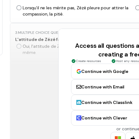
Lorsqu'il ne les mérite pas, Zézé pleure pour attirer la
compassion, la pitié.
3.
MULTIPLE CHOICE QUESTION
L'attitude de Zézé face aux corrections est-elle la même
Access all questions
Oui, l'attitude de Zézé face aux corrections est la
même.
creating a fr
Create resources
Host any resou
4.
OPEN ENDED QUESTION
Continue with Google
Expliquez votre réponse à la question précédente en vous
Evaluate responses using AI:
OFF
Continue with Email
Continue with Classlink
5.
OPEN ENDED QUESTION
Le titre du chapitre 4 de la deuxième partie se nomme "
D
Expliquez votre réponse à l'aide d'indices du roman.
Continue with Clever
Evaluate responses using AI:
OFF
or continue