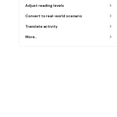
Adjust reading levels
Convert to real-world scenario
Translate activity
More...