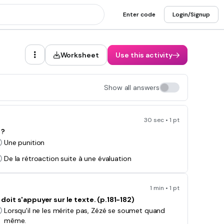
Enter code
Login/Signup
Worksheet
Use this activity
Show all answers
30 sec • 1 pt
 ?
Une punition
De la rétroaction suite à une évaluation
1 min • 1 pt
oit s'appuyer sur le texte. (p.181-182)
Lorsqu'il ne les mérite pas, Zézé se soumet quand
même.