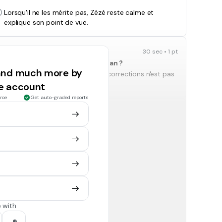
Lorsqu'il ne les mérite pas, Zézé reste calme et
explique son point de vue.
30 sec • 1 pt
 qu'à Noël, soit au début du roman ?
 and much more by
Non, l'attitude de Zézé face aux corrections n'est pas
la même.
ee account
rce
Get auto-graded reports
3 mins • Ungraded
 aidant de la page 76.
5 mins • Ungraded
eux corrections mémorables
". Que signifie-t-il ?
 with