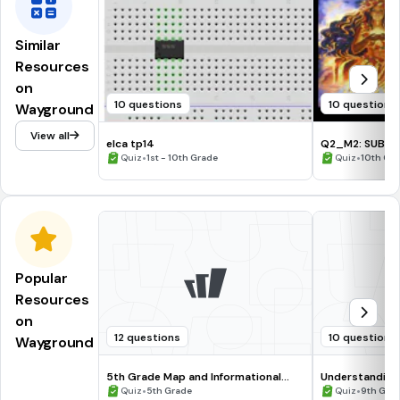
Similar
Resources
on
10 questions
10 questions
Wayground
View all
elca tp14
Q2_M2: SUBUKI
•
•
Quiz
1st - 10th Grade
Quiz
10th Gr
Popular
Resources
on
12 questions
10 questions
Wayground
5th Grade Map and Informational
Understanding
Processing Skills
•
•
Quiz
5th Grade
Quiz
9th Gra