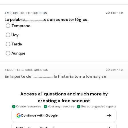
20 sec • 1 pt
4.
MULTIPLE SELECT QUESTION
La palabra .......................es un conector lógico.
Temprano
Hoy
Tarde
Aunque
20 sec • 1 pt
5.
MULTIPLE CHOICE QUESTION
En la parte del ........................ la historia toma forma y se
desarrolla los hechos mas importantes.
Inicio
Access all questions and much more by
Nudo
creating a free account
Desenlace
Create resources
Host any resource
Get auto-graded reports
reflexión
Continue with Google