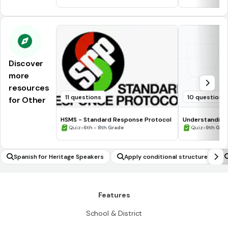
Discover
more
resources
11 questions
10 questions
for Other
HSMS - Standard Response Protocol
Understanding
•
•
Quiz
6th - 8th Grade
Quiz
9th Gra
Spanish for Heritage Speakers
Apply conditional structures
Features
School & District