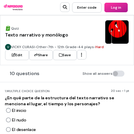
Enter code
Log in
Quiz
Texto narrativo y monólogo
VICKY CURASI
•
Other
•
7th - 12th Grade
•
44 plays
•
Hard
Edit
Share
Save
10 questions
Show all answers
20 sec • 1 pt
1.
MULTIPLE CHOICE QUESTION
¿En qué parte de la estructura del texto narrativo se
menciona el lugar, el tiempo y los personajes?
El inicio
El nudo
El desenlace