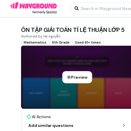
ÔN TẬP GIẢI TOÁN TỈ LỆ THUẬN LỚP 5
Authored by tài nguyễn
Mathematics
5th Grade
Used 61+ times
Preview
AI Actions
Add similar questions