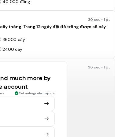
40 000 đồng
30 sec • 1 pt
cây thông. Trong 12 ngày đội đó trồng được số cây
36000 cây
2400 cây
30 sec • 1 pt
ết số tiền là:
 and much more by
48000 đồng
ee account
72000 đồng
rce
Get auto-graded reports
30 sec • 1 pt
ái bút chì như thế thì phải trả người bán hàng số
70000 đồng