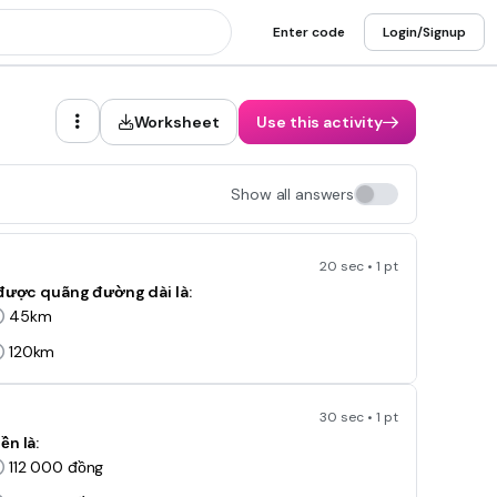
Enter code
Login/Signup
Worksheet
Use this activity
Show all answers
20 sec • 1 pt
 được quãng đường dài là:
45km
120km
30 sec • 1 pt
ền là:
112 000 đồng