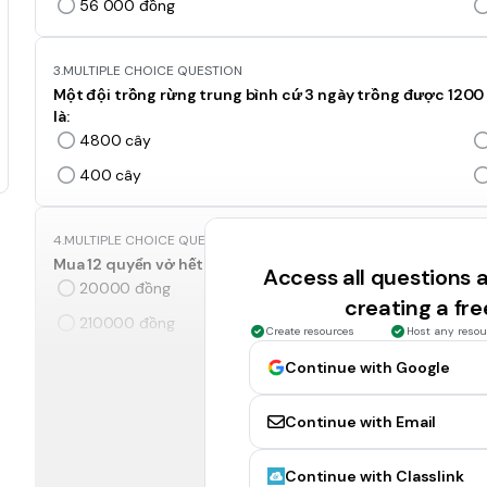
56 000 đồng
3.
MULTIPLE CHOICE QUESTION
Một đội trồng rừng trung bình cứ 3 ngày trồng được 1200 
là:
4800 cây
400 cây
4.
MULTIPLE CHOICE QUESTION
Mua 12 quyển vở hết 84000 đồng. Mua 30 quyển ở như thế h
Access all questions
20000 đồng
creating a fr
210000 đồng
Create resources
Host any resou
Continue with Google
5.
MULTIPLE CHOICE QUESTION
Bạn Hà mua hai tá bút chì hết 30000 đồng. Bạn Mai mua 8 c
Continue with Email
tiền là:
10000 đồng
Continue with Classlink