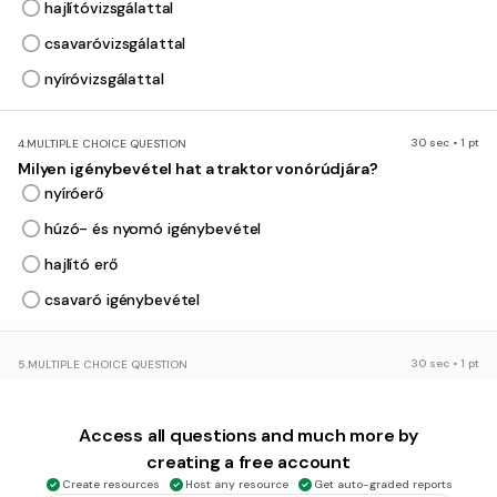
hajlítóvizsgálattal
csavaróvizsgálattal
nyíróvizsgálattal
30 sec • 1 pt
4.
MULTIPLE CHOICE QUESTION
Milyen igénybevétel hat a traktor vonórúdjára?
nyíróerő
húzó- és nyomó igénybevétel
hajlító erő
csavaró igénybevétel
30 sec • 1 pt
5.
MULTIPLE CHOICE QUESTION
A traktor tengelyére a súly következtében milyen erő hat?
nyíróerő
Access all questions and much more by
húzó- és nyomó igénybevétel
creating a free account
hajlító erő
Create resources
Host any resource
Get auto-graded reports