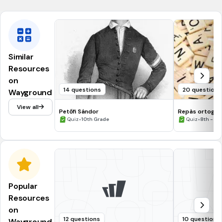
Similar
Resources
on
14 questions
20 questions
Wayground
View all
Petőfi Sándor
Repàs ortograf
•
•
Quiz
10th Grade
Quiz
8th - 10
Popular
Resources
on
12 questions
10 questions
Wayground