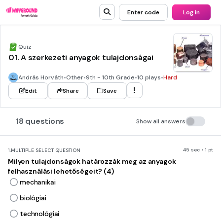
Enter code
Log in
Quiz
01. A szerkezeti anyagok tulajdonságai
András Horváth
•
Other
•
9th - 10th Grade
•
10 plays
•
Hard
Edit
Share
Save
18 questions
Show all answers
45 sec • 1 pt
1.
MULTIPLE SELECT QUESTION
Milyen tulajdonságok határozzák meg az anyagok
felhasználási lehetőségeit? (4)
mechanikai
biológiai
technológiai