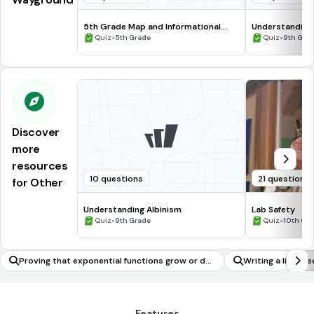
5th Grade Map and Informational
Understanding
Processing Skills
•
•
Quiz
5th Grade
Quiz
9th Gra
Discover
more
resources
10 questions
21 questions
for Other
Understanding Albinism
Lab Safety
•
•
Quiz
9th Grade
Quiz
10th Gr
Proving that exponential functions grow or dec
Writing a linear 
ay by equal factors over equal intervals
standard form (ax
Features