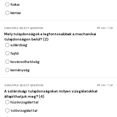
fizikai
kémiai
45 sec • 1 pt
2.
MULTIPLE SELECT QUESTION
Mely tulajdonságok a legfontosabbak a mechanikai
tulajdonságon belül? (2)
szilárdság
fajhő
kovácsolhatóság
keménység
45 sec • 1 pt
3.
MULTIPLE SELECT QUESTION
A szilárdsági tulajdonságokat milyen vizsgálatokkal
állapíthatjuk meg? (4)
húzóvizsgálattal
tolóvizsgálattal