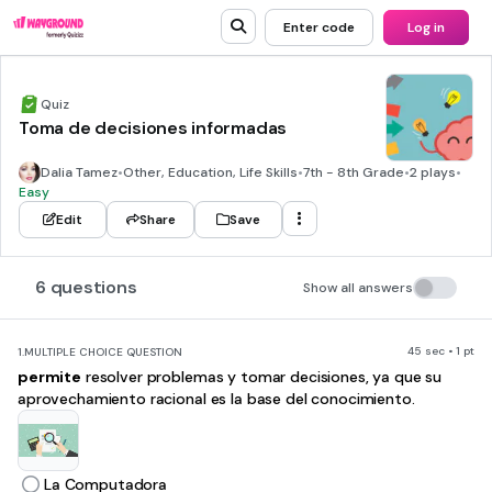
Enter code
Log in
Quiz
Toma de decisiones informadas
Dalia Tamez
•
Other, Education, Life Skills
•
7th - 8th Grade
•
2 plays
•
Easy
Edit
Share
Save
6 questions
Show all answers
45 sec • 1 pt
1.
MULTIPLE CHOICE QUESTION
permite
resolver problemas y tomar decisiones, ya que su
aprovechamiento racional es la base del conocimiento.
La Computadora