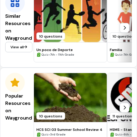
Similar
Resources
on
10 questions
10 questions
Wayground
View all
Un poco de Deporte
Familia
•
•
Quiz
7th - 11th Grade
Quiz
7th Grad
Popular
Resources
on
10 questions
11 questions
Wayground
HCS SCI 03 Summer School Review 4
HSMS - Standa
•
•
Quiz
3rd Grade
Quiz
6th - 8t