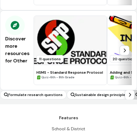
Discover
more
resources
11 questions
20 questions
for Other
HSMS - Standard Response Protocol
Adding and Sub
•
•
Quiz
6th - 8th Grade
Quiz
6th - 7t
Formulate research questions
Sustainable design principles
Features
School & District