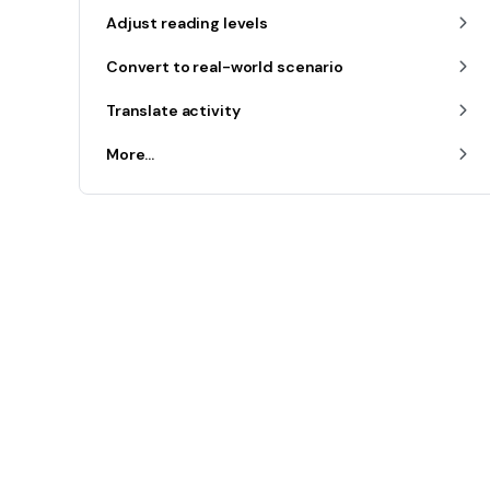
Adjust reading levels
Convert to real-world scenario
Translate activity
More...