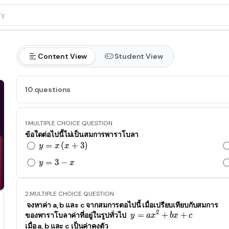
Content View
Student View
10 questions
1.
MULTIPLE CHOICE QUESTION
ข้อใดต่อไปนี้ไม่เป็นสมการพาราโบลา
=
(
y=x\left(x+3\right)
+
3
)
y
x
x
=
3
y=3-x
−
y
x
2.
MULTIPLE CHOICE QUESTION
จงหาค่า a, b และ c จากสมการตอไปนี้ เมื่อเปรียบเทียบกับสมการ
2
=
+
y=ax^2+bx+c
+
ของพาราโบลาค่าที่อยู่ในรูปทั่วไป
y
a
x
b
x
c
เมื่อ
a, b และ c เป็นค่าคงตัว