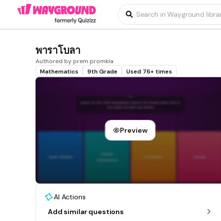
พาราโบลา
Authored by prem promkla
Mathematics
9th Grade
Used 76+ times
Preview
AI Actions
Add similar questions