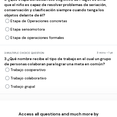
que el niño es capaz de resolver problemas de seriación,
conservación y clasificación siempre cuando tenga los
objetos delante de él?
Etapa de Operaciones concretas
Etapa sensomotora
Etapa de operaciones formales
3 mins • 1 pt
3.
MULTIPLE CHOICE QUESTION
3.¿Qué nombre recibe el tipo de trabajo en el cual un grupo
de personas colaboran para lograr una meta en común?
Trabajo cooperativo
Trabajo colaborativo
Trabajo grupal
3 mins • Ungraded
4.
OPEN ENDED QUESTION
4.¿Qué es la diversidad en el contexto educativo?
Access all questions and much more by
Evaluate responses using AI:
OFF