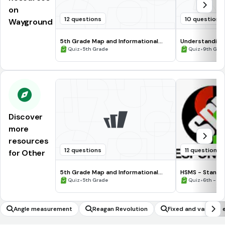
on
12 questions
10 questions
Wayground
5th Grade Map and Informational
Understanding
Processing Skills
•
•
Quiz
5th Grade
Quiz
9th Gra
Discover
more
resources
12 questions
11 questions
for Other
5th Grade Map and Informational
HSMS - Standa
Processing Skills
•
•
Quiz
5th Grade
Quiz
6th - 8t
Angle measurement
Reagan Revolution
Fixed and variable