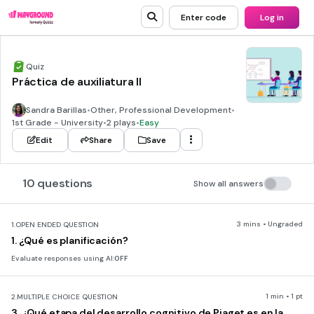
Enter code
Log in
Quiz
Práctica de auxiliatura II
Sandra Barillas
•
Other, Professional Development
•
1st Grade - University
•
2 plays
•
Easy
Edit
Share
Save
10 questions
Show all answers
3 mins • Ungraded
1.
OPEN ENDED QUESTION
1. ¿Qué es planificación?
Evaluate responses using AI:
OFF
1 min • 1 pt
2.
MULTIPLE CHOICE QUESTION
3. ¿Qué etapa del desarrollo cognitivo de Piaget es en la