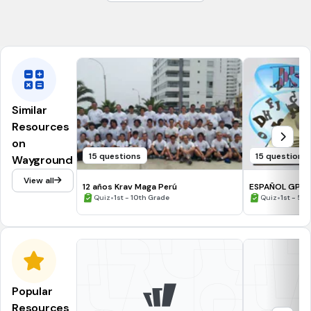
Psicología familiar
Psicología del niño
Similar
Resources
on
15 questions
15 questions
Wayground
View all
12 años Krav Maga Perú
ESPAÑOL GPO 
•
•
Quiz
1st - 10th Grade
Quiz
1st - 5t
Popular
Resources