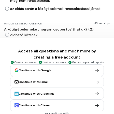
meg, nem roncsolódnak
az oldás során a kötőgépelemek roncsolódással járnak
45 sec • 1 pt
5.
MULTIPLE SELECT QUESTION
A kötőgépelemeket hogyan csoportosíthatjuk? (2)
oldható kötések
hőre keményedő kötések
Access all questions and much more by
hőre lágyuló kötések
creating a free account
nem oldható kötések
Create resources
Host any resource
Get auto-graded reports
Continue with Google
45 sec • 1 pt
6.
MULTIPLE SELECT QUESTION
Mely kötések tartoznak az oldható kötésekhez? (3)
Continue with Email
csavarkötés
ék- és reteszkötés
Continue with Classlink
ragasztás
Continue with Clever
csapszegek, rögzítőszegek, szegkötések
or continue with