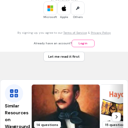
forrasztás
Microsoft
Apple
Others
45 sec • 1 pt
7.
MULTIPLE SELECT QUESTION
Mely kötések tartoznak az oldhatatlan kötésekhez? (4)
By signing up, you agree to our
Terms of Service
&
Privacy Policy
ragasztás
ék- és reteszkötés
Already have an account?
Log in
forrasztás
Let me read it first
szegecskötés
hegesztés
Similar
Resources
on
14 questions
15 questions
Wayground