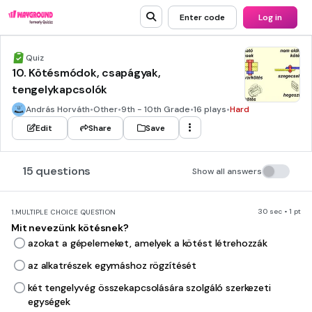
Enter code
Log in
Quiz
10. Kötésmódok, csapágyak,
tengelykapcsolók
András Horváth
•
Other
•
9th - 10th Grade
•
16 plays
•
Hard
Edit
Share
Save
15 questions
Show all answers
30 sec • 1 pt
1.
MULTIPLE CHOICE QUESTION
Mit nevezünk kötésnek?
azokat a gépelemeket, amelyek a kötést létrehozzák
az alkatrészek egymáshoz rögzítését
két tengelyvég összekapcsolására szolgáló szerkezeti
egységek