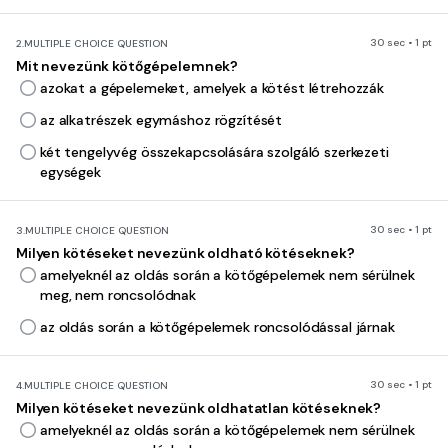
30 sec • 1 pt
2.
MULTIPLE CHOICE QUESTION
Mit nevezünk kötőgépelemnek?
azokat a gépelemeket, amelyek a kötést létrehozzák
az alkatrészek egymáshoz rögzítését
két tengelyvég összekapcsolására szolgáló szerkezeti
egységek
30 sec • 1 pt
3.
MULTIPLE CHOICE QUESTION
Milyen kötéseket nevezünk oldható kötéseknek?
amelyeknél az oldás során a kötőgépelemek nem sérülnek
meg, nem roncsolódnak
az oldás során a kötőgépelemek roncsolódással járnak
30 sec • 1 pt
4.
MULTIPLE CHOICE QUESTION
Milyen kötéseket nevezünk oldhatatlan kötéseknek?
amelyeknél az oldás során a kötőgépelemek nem sérülnek