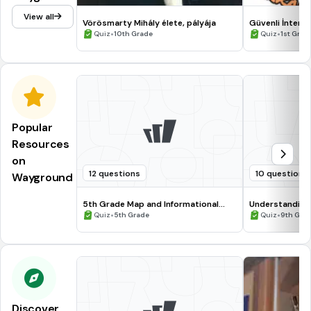
View all
Vörösmarty Mihály élete, pályája
Güvenli İntern
•
•
Quiz
10th Grade
Quiz
1st Grad
Popular
Resources
on
12 questions
10 questions
Wayground
5th Grade Map and Informational
Understanding
Processing Skills
•
•
Quiz
5th Grade
Quiz
9th Gra
Discover