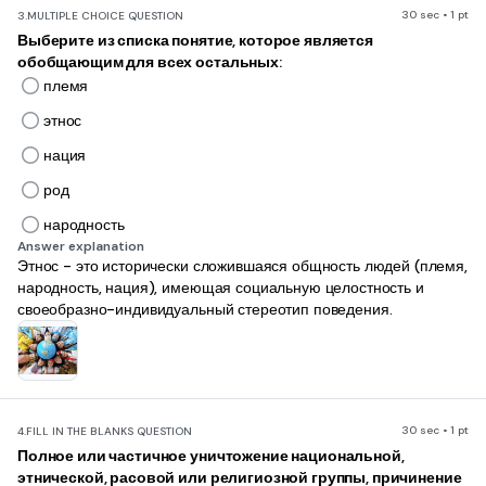
30 sec • 1 pt
3.
MULTIPLE CHOICE QUESTION
Выберите из списка понятие, которое является
обобщающим для всех остальных:
племя
этнос
нация
род
народность
Answer explanation
Этнос - это
исторически сложившаяся общность людей (племя,
народность, нация), имеющая социальную целостность и
своеобразно-индивидуальный стереотип поведения
.
30 sec • 1 pt
4.
FILL IN THE BLANKS QUESTION
Полное или частичное уничтожение национальной,
этнической, расовой или религиозной группы, причинение