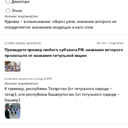
Диаспора
Этнос
Answer explanation
Идиома - в языкознании: оборот речи, значение которого не
определяется значением входящих в него слов
45 sec • Ungraded
2.
OPEN ENDED QUESTION
Приведите пример любого субъекта РФ, название которого
произошло от названия титульной нации:
Evaluate responses using AI:
OFF
Answer explanation
К примеру, республика Татарстан (от титульного народа -
татар), или республика Башкортостан (от титульного народа -
башкир)