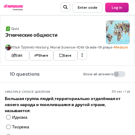
Enter code
Log in
Quiz
Этнические общности
Илья Туренко
•
History, Moral Science
•
10th Grade
•
19 plays
•
Medium
Edit
Share
Save
10 questions
Show all answers
30 sec • 1 pt
1.
MULTIPLE CHOICE QUESTION
Большая группа людей,территориально отделённая от
своего народа и поселившаяся в другой стране,
называется:
Идиома
Теорема