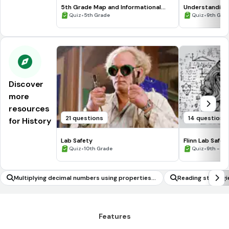
5th Grade Map and Informational
Understanding
Processing Skills
•
•
Quiz
5th Grade
Quiz
9th Gra
Discover
more
resources
21 questions
14 questions
for History
Lab Safety
Flinn Lab Safet
•
•
Quiz
10th Grade
Quiz
9th - 12
Multiplying decimal numbers using properties o
Reading strategi
f operations
Features