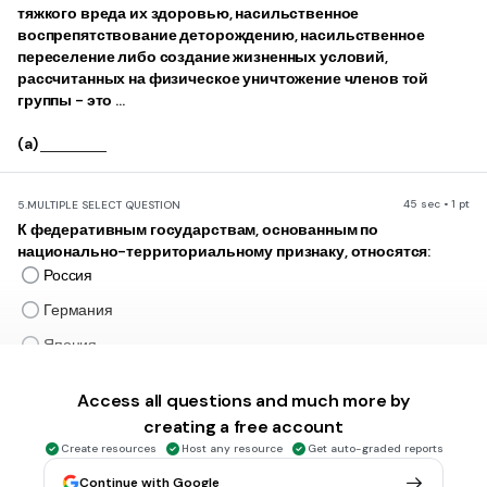
тяжкого вреда их здоровью, насильственное
воспрепятствование деторождению, насильственное
переселение либо создание жизненных условий,
рассчитанных на физическое уничтожение членов той
группы - это ...
(a)
45 sec • 1 pt
5.
MULTIPLE SELECT QUESTION
К федеративным государствам, основанным по
национально-территориальному признаку, относятся:
Россия
Германия
Япония
США
Access all questions and much more by
creating a free account
30 sec • 1 pt
6.
MULTIPLE CHOICE QUESTION
Create resources
Host any resource
Get auto-graded reports
Выберите понятие, обозначающее слияние этносов, при
Continue with Google