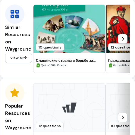
Similar
Resources
on
10 questions
12 questions
Wayground
View all
Славянские страны в борьбе за
Гражданская в
национальное освобождение
•
•
Quiz
10th Grade
Quiz
9th - 12
Popular
Resources
on
12 questions
10 questions
Wayground