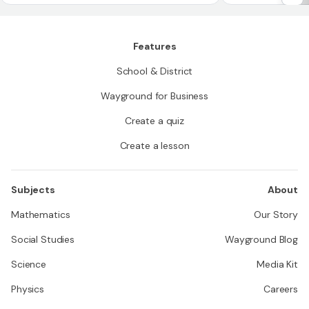
teger) for the expansion of (x + y)^n
Features
School & District
Wayground for Business
Create a quiz
Create a lesson
Subjects
About
Mathematics
Our Story
Social Studies
Wayground Blog
Science
Media Kit
Physics
Careers