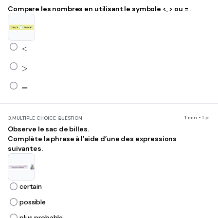
Compare les nombres en utilisant le symbole <, > ou = .
<
<
>
>
=
=
1 min • 1 pt
3.
MULTIPLE CHOICE QUESTION
Observe le sac de billes.
Complète la phrase à l’aide d’une des expressions
suivantes.
certain
possible
plus probable