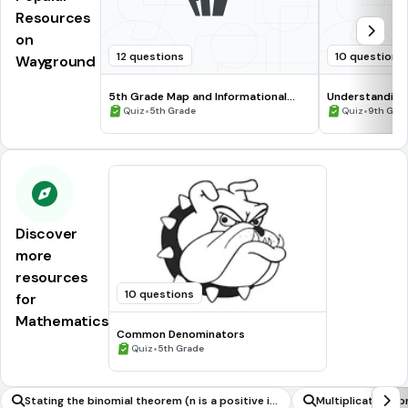
Resources
on
12 questions
10 questions
Wayground
5th Grade Map and Informational
Understanding
Processing Skills
•
•
Quiz
5th Grade
Quiz
9th Gra
Discover
more
resources
10 questions
for
Mathematics
Common Denominators
•
Quiz
5th Grade
Stating the binomial theorem (n is a positive in
Multiplicative c