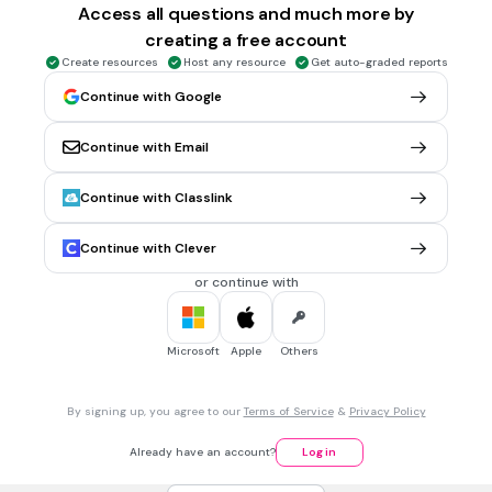
Observe le sac de billes. Complète la phrase à l’aide d’une
Access all questions and much more by
des expressions suivantes.
creating a free account
Create resources
Host any resource
Get auto-graded reports
Continue with Google
impossible
possible
Continue with Email
plus probable
Continue with Classlink
moins probable
Continue with Clever
également probable
or continue with
1 min • 1 pt
6.
FILL IN THE BLANKS QUESTION
Combien y a-t-il de mètres dans 3 kilomètres ?
Microsoft
Apple
Others
*Tu peux inscrire uniquement la quantité.
(a)
By signing up, you agree to our
Terms of Service
&
Privacy Policy
Already have an account?
Log in
2 mins • 1 pt
7.
FILL IN THE BLANKS QUESTION