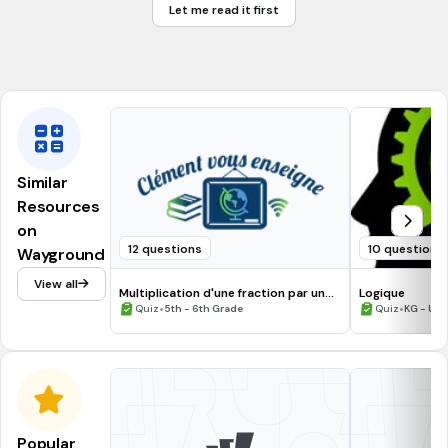
Trouve la somme des 3 nombres suivants :
Let me read it first
750 445 250
(a)
Similar
Resources
on
12 questions
10 questions
Wayground
View all
Multiplication d'une fraction par un
Logique
nombre naturel
•
•
Quiz
5th - 6th Grade
Quiz
KG - Uni
Popular