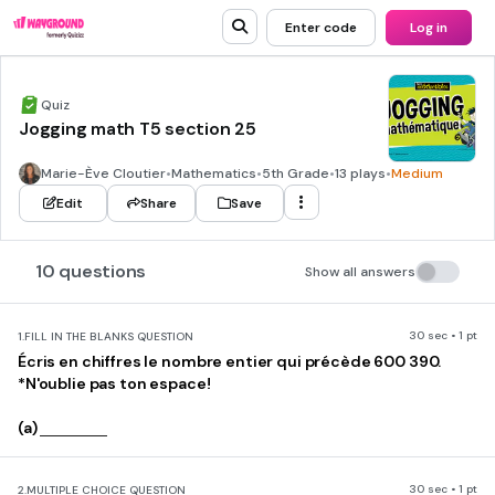
Enter code
Log in
Quiz
Jogging math T5 section 25
Marie-Ève Cloutier
•
Mathematics
•
5th Grade
•
13 plays
•
Medium
Edit
Share
Save
10 questions
Show all answers
30 sec • 1 pt
1.
FILL IN THE BLANKS QUESTION
Écris en chiffres le nombre entier qui précède 600 390.
*N'oublie pas ton espace!
(a)
30 sec • 1 pt
2.
MULTIPLE CHOICE QUESTION