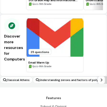
5th Grade Map and Informational
Understanding
Processing Skills
•
•
Quiz
5th Grade
Quiz
9th Gra
Discover
more
resources
25 questions
for
Computers
Email Warm Up
•
Quiz
8th Grade
Classical Athens
Understanding zeroes and factors of polynomi
als
Features
School & District