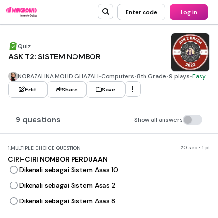
Enter code
Log in
Quiz
ASK T2: SISTEM NOMBOR
NORAZALINA MOHD GHAZALI
•
Computers
•
8th Grade
•
9 plays
•
Easy
Edit
Share
Save
9 questions
Show all answers
20 sec • 1 pt
1.
MULTIPLE CHOICE QUESTION
CIRI-CIRI NOMBOR PERDUAAN
Dikenali sebagai Sistem Asas 10
Dikenali sebagai Sistem Asas 2
Dikenali sebagai Sistem Asas 8