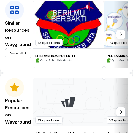
Similar
Resources
on
12 questions
10 questions
Wayground
View all
LITERASI KOMPUTER T1
PENTAKSIRAN :
•
•
Quiz
5th - 8th Grade
Quiz
1st - 8t
Popular
Resources
on
12 questions
10 questions
Wayground