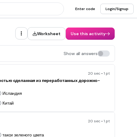
Enter code
Login/Signup
Worksheet
Use this activity
Show all answers
20 sec • 1 pt
лностью сделанная из переработанных дорожно-
Исландия
Китай
20 sec • 1 pt
такси зеленого цвета