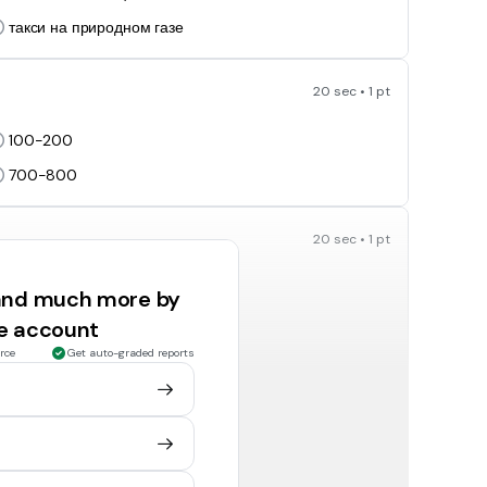
такси на природном газе
20 sec • 1 pt
100-200
700-800
20 sec • 1 pt
Пункт сдачи макулатуры
 and much more by
Экологическая организация
ee account
rce
Get auto-graded reports
20 sec • 1 pt
ию "Ecocouture". Какие позиции входили в эту
Купальники