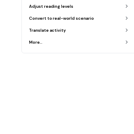
Adjust reading levels
Convert to real-world scenario
Translate activity
More...