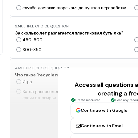
служба доставки вторсырья до пунктов переработки
3.
MULTIPLE CHOICE QUESTION
За сколько лет разлагается пластиковая бутылка?
450-500
300-350
4.
MULTIPLE CHOICE QUESTION
Что такое “recycle map”?
Игра
Access all questions
Карта расположения стационарных контейнеров для
creating a fr
сдачи вторсырья
Create resources
Host any resou
Continue with Google
5.
MULTIPLE SELECT QUESTION
В 1994 году бренд Moschino представляет новую коллекц
Continue with Email
коллекцию?
Платья из полиэтиленовых пакетов, рыболовных