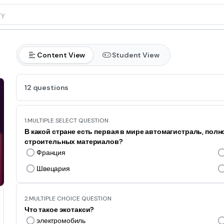
Content View
Student View
12 questions
1.
MULTIPLE SELECT QUESTION
В какой стране есть первая в мире автомагистраль, по
строительных материалов?
Франция
Швецария
2.
MULTIPLE CHOICE QUESTION
Что такое экотакси?
электромобиль