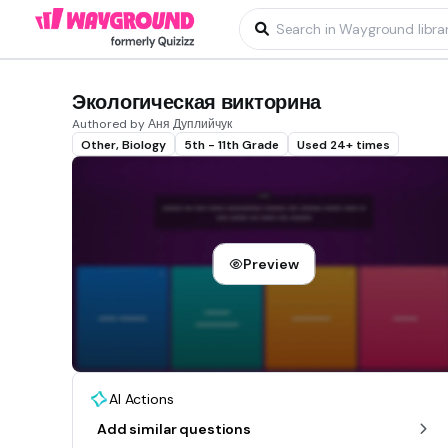
Экологическая викторина
Authored by Аня Дуплийчук
Other, Biology
5th - 11th Grade
Used 24+ times
Preview
AI Actions
Add similar questions