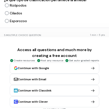
¿A qué tipo de clasificación pertenece la ameba?
Rizópodos
Ciliados
Esporozoo
1 min • 5 pts
5.
MULTIPLE CHOICE QUESTION
¿Cómo se llama la estructura del paramecio que le permite
evacuar al exterior el agua que por ósmosis penetra en su
Access all questions and much more by
interior?
creating a free account
Vacuola contráctil
Create resources
Host any resource
Get auto-graded reports
Aparato de Golgi
Continue with Google
Mitocondria
Continue with Email
1 min • 5 pts
6.
MULTIPLE CHOICE QUESTION
Continue with Classlink
¿Cuáles de los siguientes tipos de hongos corresponde a
los lisotróficos?
Ameboides
Continue with Clever