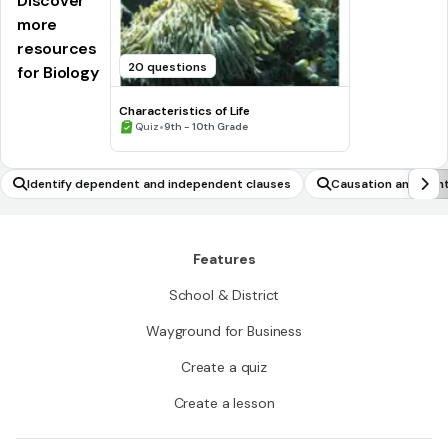
Discover
more
resources
20 questions
for Biology
Characteristics of Life
•
Quiz
9th - 10th Grade
Identify dependent and independent clauses
Causation and Cont
Features
School & District
Wayground for Business
Create a quiz
Create a lesson