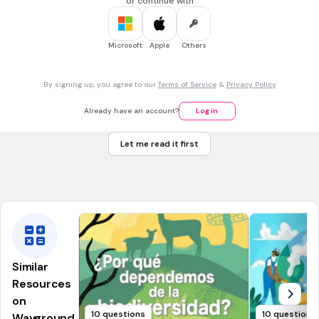
Pseudohongos
or continue with
Mixomicetes
Microsoft
Apple
Others
1 min • 5 pts
7.
MULTIPLE CHOICE QUESTION
¿Qué nombre recibe el conjunto de hifas de los hongos
By signing up, you agree to our
Terms of Service
&
Privacy Policy
verdaderos?
Celulosa
Already have an account?
Log in
Quitina
Let me read it first
Levuriforme
Micelio
Similar
Resources
on
10 questions
10 questions
Wayground