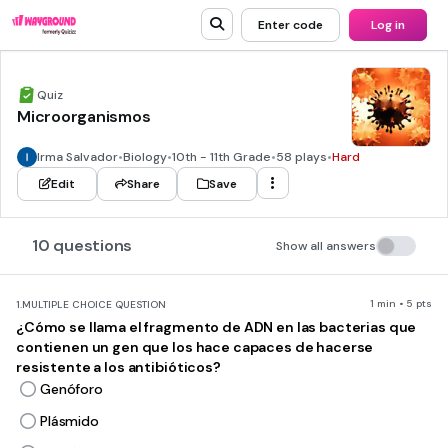
Enter code
Log in
Quiz
Microorganismos
Irma Salvador
•
Biology
•
10th - 11th Grade
•
58 plays
•
Hard
Edit
Share
Save
10 questions
Show all answers
1 min • 5 pts
1.
MULTIPLE CHOICE QUESTION
¿Cómo se llama el fragmento de ADN en las bacterias que
contienen un gen que los hace capaces de hacerse
resistente a los antibióticos?
Genóforo
Plásmido