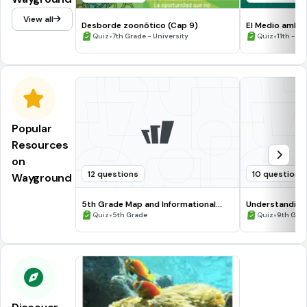
View all
Desborde zoonótico (Cap 9)
El Medio ambie
•
•
Quiz
7th Grade - University
Quiz
11th - 12
Popular
Resources
on
12 questions
10 questions
Wayground
5th Grade Map and Informational
Understanding
Processing Skills
•
•
Quiz
5th Grade
Quiz
9th Gra