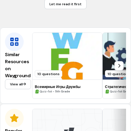
Let me read it first
Социальном неравенстве
Глобализации производства
Similar
Resources
on
10 questions
10 questions
Wayground
View all
Всемирные Игры Дружбы
Стратегически
•
•
Quiz
1st - 5th Grade
Quiz
1st Grad
Popular