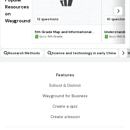
Resources
on
12 questions
10 questions
Wayground
5th Grade Map and Informational
Understanding
Processing Skills
•
•
Quiz
5th Grade
Quiz
9th Gra
Research Methods
Science and technology in early China
W
Features
School & District
Wayground for Business
Create a quiz
Create a lesson