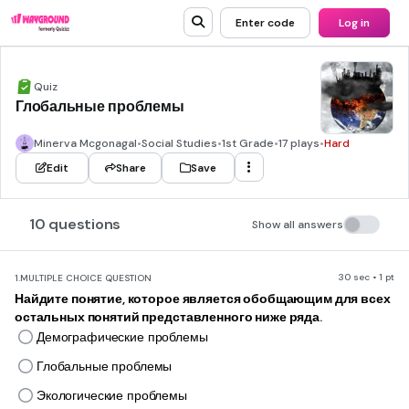
Enter code
Log in
Quiz
Глобальные проблемы
Minerva Mcgonagal
•
Social Studies
•
1st Grade
•
17 plays
•
Hard
Edit
Share
Save
10 questions
Show all answers
30 sec • 1 pt
1.
MULTIPLE CHOICE QUESTION
Найдите понятие, которое является обобщающим для всех
остальных понятий представленного ниже ряда.
Демографические проблемы
Глобальные проблемы
Экологические проблемы