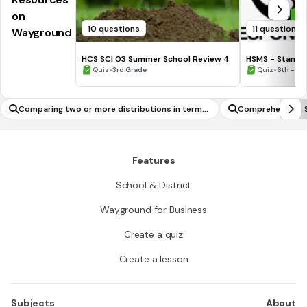
on
10 questions
11 questions
Wayground
HCS SCI 03 Summer School Review 4
HSMS - Standa
•
•
Quiz
3rd Grade
Quiz
6th - 8t
Comparing two or more distributions in terms
Comprehension S
of their shapes
Features
School & District
Wayground for Business
Create a quiz
Create a lesson
Subjects
About