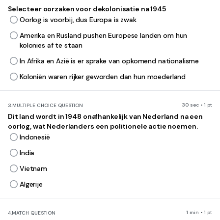
Selecteer oorzaken voor dekolonisatie na 1945
Oorlog is voorbij, dus Europa is zwak
Amerika en Rusland pushen Europese landen om hun
kolonies af te staan
In Afrika en Azië is er sprake van opkomend nationalisme
Koloniën waren rijker geworden dan hun moederland
30 sec • 1 pt
3.
MULTIPLE CHOICE QUESTION
Dit land wordt in 1948 onafhankelijk van Nederland na een
oorlog, wat Nederlanders een politionele actie noemen.
Indonesië
India
Vietnam
Algerije
1 min • 1 pt
4.
MATCH QUESTION