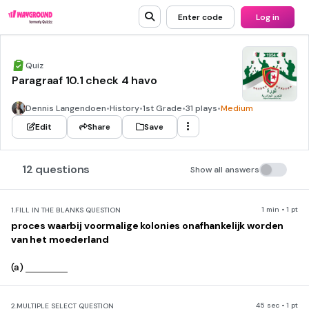
Enter code
Log in
Quiz
Paragraaf 10.1 check 4 havo
Dennis Langendoen
•
History
•
1st Grade
•
31 plays
•
Medium
Edit
Share
Save
12 questions
Show all answers
1 min • 1 pt
1.
FILL IN THE BLANKS QUESTION
proces waarbij voormalige kolonies onafhankelijk worden
van het moederland
(a)
45 sec • 1 pt
2.
MULTIPLE SELECT QUESTION