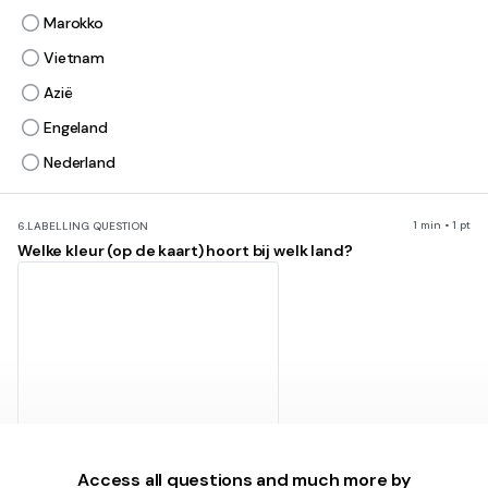
Marokko
Vietnam
Azië
Engeland
Nederland
1 min • 1 pt
6.
LABELLING QUESTION
Welke kleur (op de kaart) hoort bij welk land?
e
d
Access all questions and much more by