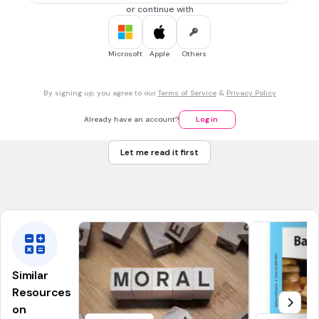
or continue with
10 sec • 10 pts
7.
MULTIPLE CHOICE QUESTION
Za'ba
merupakan seorang tokoh pemikir dan sasterawan
Microsoft
Apple
Others
bahasa Melayu. Apakah nama penuh beliau?
By signing up, you agree to our
Terms of Service
&
Privacy Policy
Zainal Abidin bin Al Amin
Already have an account?
Log in
Zainal Abidin bin Ahmad
Let me read it first
Zainol Abidin bin Alias
Zainal bin Bakar
Similar
Resources
on