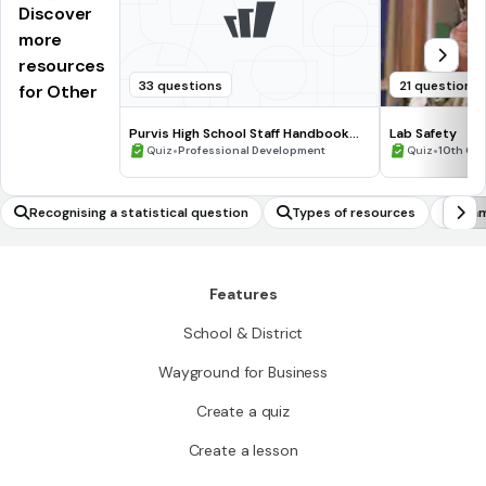
Discover
more
resources
33 questions
21 questions
for Other
Purvis High School Staff Handbook
Lab Safety
Quiz
•
•
Quiz
Professional Development
Quiz
10th Gr
Recognising a statistical question
Types of resources
Fram
riab
ntit
Features
School & District
Wayground for Business
Create a quiz
Create a lesson