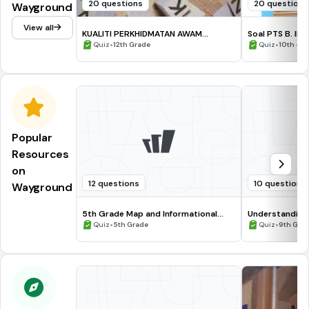
20 questions
20 questions
Wayground
View all
KUALITI PERKHIDMATAN AWAM
Soal PTS B. I
ASPIRASI PEMBANGUNAN NEGARA
•
•
Quiz
12th Grade
Quiz
10th - 1
Popular
Resources
on
12 questions
10 questions
Wayground
5th Grade Map and Informational
Understanding
Processing Skills
•
•
Quiz
5th Grade
Quiz
9th Gra