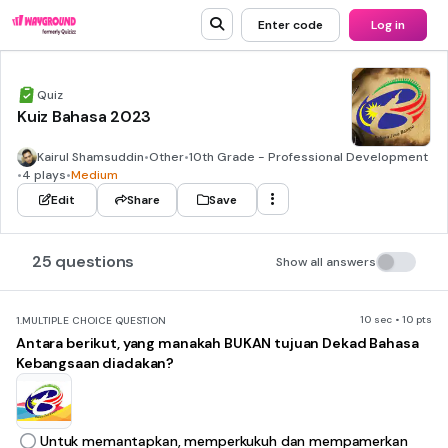
Enter code
Log in
Quiz
Kuiz Bahasa 2023
Kairul Shamsuddin
•
Other
•
10th Grade - Professional Development
•
4 plays
•
Medium
Edit
Share
Save
25 questions
Show all answers
10 sec • 10 pts
1.
MULTIPLE CHOICE QUESTION
Antara berikut, yang manakah BUKAN tujuan Dekad Bahasa
Kebangsaan diadakan?
Untuk memantapkan, memperkukuh dan mempamerkan