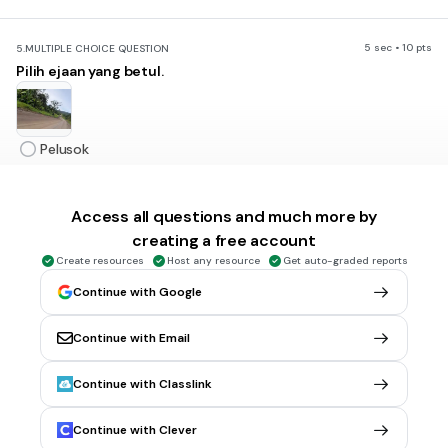
5 sec • 10 pts
5.
MULTIPLE CHOICE QUESTION
Pilih ejaan yang betul.
Pelusok
Pelosok
Pelusuk
Access all questions and much more by
creating a free account
Pelosuk
Create resources
Host any resource
Get auto-graded reports
Continue with Google
5 sec • 10 pts
6.
MULTIPLE CHOICE QUESTION
Pilih ejaan yang betul.
Continue with Email
Continue with Classlink
Olah raga
Continue with Clever
Olahraga