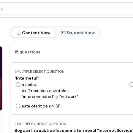
Content View
Student View
15 questions
1.
MULTIPLE SELECT QUESTION
"Internetul" :
a apărut
din îmbinarea cuvintelor,
"interconnected" şi "network"
este oferit de un ISP
2.
MULTIPLE CHOICE QUESTION
Bogdan întreabă ce înseamnă termenul "Internet Service 