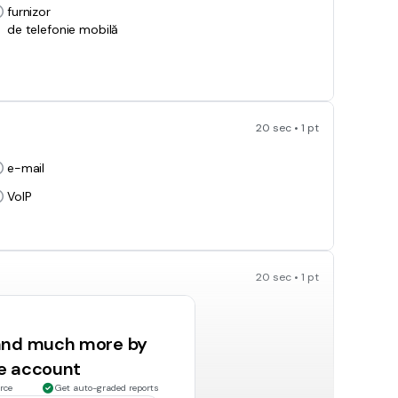
furnizor
de telefonie mobilă
20 sec • 1 pt
e-mail
VoIP
20 sec • 1 pt
Hyper Text
Transfer Protocol
 and much more by
Uniform
ee account
Resource Locator
rce
Get auto-graded reports