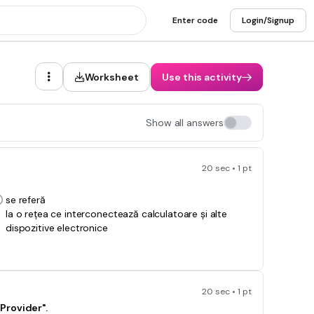
Enter code
Login/Signup
Worksheet
Use this activity
Show all answers
20 sec • 1 pt
se referă
la o rețea ce interconectează calculatoare și alte
dispozitive electronice
20 sec • 1 pt
Provider".