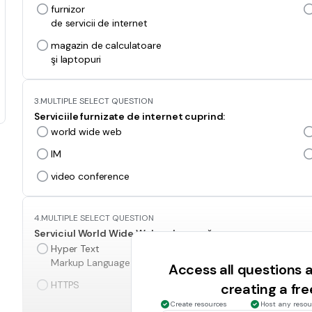
furnizor
de servicii de internet
magazin de calculatoare
şi laptopuri
3.
MULTIPLE SELECT QUESTION
Serviciile furnizate de internet cuprind:
world wide web
IM
video conference
4.
MULTIPLE SELECT QUESTION
Serviciul World Wide Web se bazează pe:
Hyper Text
Markup Language
Access all questions
HTTPS
creating a fr
Create resources
Host any resou