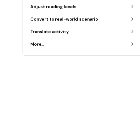
Adjust reading levels
Convert to real-world scenario
Translate activity
More...