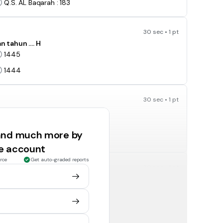
Q.S. AL Baqarah : 183
30 sec • 1 pt
n tahun …. H
1445
1444
30 sec • 1 pt
ke-delapan
 and much more by
ke-sepuluh
ee account
rce
Get auto-graded reports
30 sec • 1 pt
ribadah semalam penuh dinamakan
I'tiraf