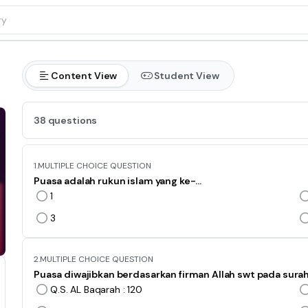
Content View
Student View
38 questions
1.
MULTIPLE CHOICE QUESTION
Puasa adalah rukun islam yang ke-...
1
3
2.
MULTIPLE CHOICE QUESTION
Puasa diwajibkan berdasarkan firman Allah swt pada surah.
Q.S. AL Baqarah : 120