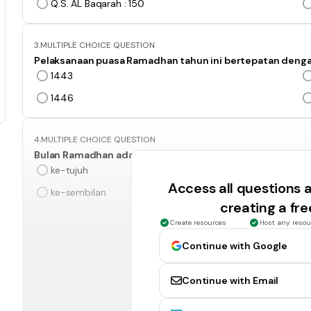
Q.S. AL Baqarah : 150
3.
MULTIPLE CHOICE QUESTION
Pelaksanaan puasa Ramadhan tahun ini bertepatan denga
1443
1446
4.
MULTIPLE CHOICE QUESTION
Bulan Ramadhan adalah bulan ke.... dari tahun Hijriyah
ke-tujuh
Access all questions
ke-sembilan
creating a fr
Create resources
Host any resou
5.
MULTIPLE CHOICE QUESTION
Continue with Google
Kegiatan berdiam diri di dalam masjid untuk be
Continue with Email
I'tikaf