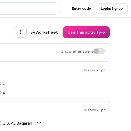
Enter code
Login/Signup
Worksheet
Use this activity
Show all answers
30 sec • 1 pt
2
4
30 sec • 1 pt
..
Q.S. AL Baqarah : 144