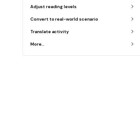
Adjust reading levels
Convert to real-world scenario
Translate activity
More...