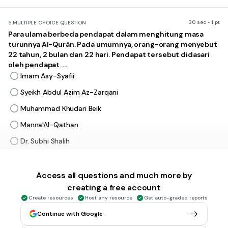
30 sec • 1 pt
5.
MULTIPLE CHOICE QUESTION
Para ulama berbeda pendapat dalam menghitung masa
turunnya Al-Quràn. Pada umumnya, orang-orang menyebut
22 tahun, 2 bulan dan 22 hari. Pendapat tersebut didasari
oleh pendapat ....
Imam Asy-Syafií
Syeikh Abdul Azim Az-Zarqani
Muhammad Khudari Beik
Manna'Al-Qathan
Dr. Subhi Shalih
30 sec • 1 pt
6.
MULTIPLE CHOICE QUESTION
Access all questions and much more by
Berdasarkan surah Al-Furqan ayat 32, ada dua tujuan
creating a free account
diturunkan Al-Quràn secara berangsur-angsur. Pertama,
Create resources
Host any resource
Get auto-graded reports
untuk meneguhkan hati Nabi Muhammad Saw. dan kedua
untuk ....
Continue with Google
mudah dihafal