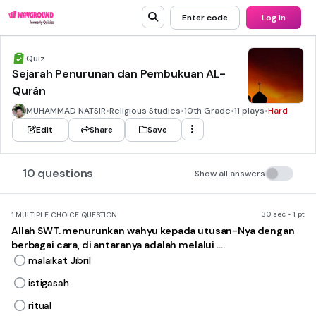
Enter code
Log in
Quiz
Sejarah Penurunan dan Pembukuan AL-
Quràn
MUHAMMAD NATSIR
•
Religious Studies
•
10th Grade
•
11 plays
•
Hard
Edit
Share
Save
10 questions
Show all answers
30 sec • 1 pt
1.
MULTIPLE CHOICE QUESTION
Allah SWT. menurunkan wahyu kepada utusan-Nya dengan
berbagai cara, di antaranya adalah melalui ....
malaikat Jibril
istigasah
ritual