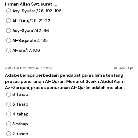
firman Allah Swt. surat ....
Asy-Syuàra`/26: 192-196
AL-Buruj/25: 21-22
Asy-Syura`/42: 96
Al-Baqarah/2: 185
Al-Isra/17: 106
30 sec • 1 pt
4.
MULTIPLE CHOICE QUESTION
Ada beberapa perbedaan pendapat para ulama tentang
proses penurunan Al-Quràn. Menurut Syeikh Abdul Azim
Az-Zarqani, proses penurunan Al-Quràn adalah melalui ....
6 tahap
5 tahap
4 tahap
3 tahap
2 tahap