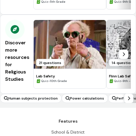
Processing Skills
•
•
Quiz
5th Grade
Quiz
9th Gra
Discover
more
resources
21 questions
14 questions
for
Religious
Lab Safety
Flinn Lab Safet
Studies
•
•
Quiz
10th Grade
Quiz
9th - 12
Human subjects protection
Power calculations
Perform in
Features
School & District