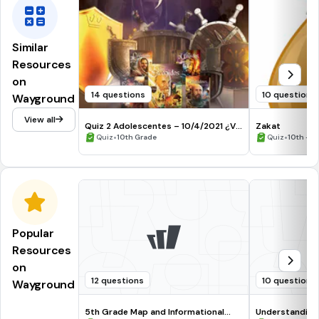
Similar
Resources
on
14 questions
10 questions
Wayground
View all
Quiz 2 Adolescentes – 10/4/2021 ¿Ver
Zakat
para creer?
•
•
Quiz
10th Grade
Quiz
10th - 1
Popular
Resources
on
12 questions
10 questions
Wayground
5th Grade Map and Informational
Understanding