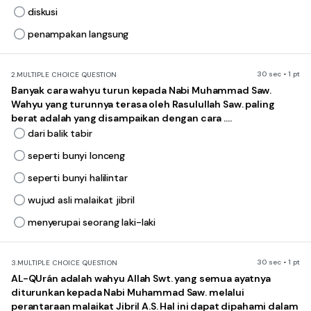
diskusi
penampakan langsung
30 sec • 1 pt
2.
MULTIPLE CHOICE QUESTION
Banyak cara wahyu turun kepada Nabi Muhammad Saw.
Wahyu yang turunnya terasa oleh Rasulullah Saw. paling
berat adalah yang disampaikan dengan cara ....
dari balik tabir
seperti bunyi lonceng
seperti bunyi halilintar
wujud asli malaikat jibril
menyerupai seorang laki-laki
30 sec • 1 pt
3.
MULTIPLE CHOICE QUESTION
AL-QUrán adalah wahyu Allah Swt. yang semua ayatnya
diturunkan kepada Nabi Muhammad Saw. melalui
perantaraan malaikat Jibril A.S. Hal ini dapat dipahami dalam