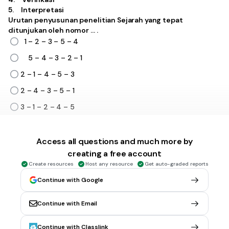
5. Interpretasi
Urutan penyusunan penelitian Sejarah yang tepat
ditunjukan oleh nomor … .
1 – 2 – 3 – 5 – 4
5 – 4 – 3 – 2 – 1
2 – 1 – 4 – 5 – 3
2 – 4 – 3 – 5 – 1
3 – 1 – 2 – 4 – 5
30 sec • 4 pts
6.
MULTIPLE CHOICE QUESTION
Access all questions and much more by
Mempelajari Sejarah merupakan hal yang sangat penting
creating a free account
bagi kita semua. Maanfat mempelajari Sejarah yang tepat
Create resources
Host any resource
Get auto-graded reports
dari pernyataan dibawah ini adalah … .
Mengenal sesame manusia sebagai mahluk ciptaan tuhan
Continue with Google
Memahami terbentuknya dan terciptanya alam semesta
Continue with Email
Menarik wisatawan untuk berkunjung kenegara kita
Continue with Classlink