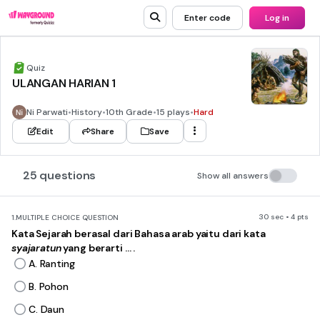
Enter code
Log in
Quiz
ULANGAN HARIAN 1
Ni Parwati
•
History
•
10th Grade
•
15 plays
•
Hard
Edit
Share
Save
25 questions
Show all answers
30 sec • 4 pts
1.
MULTIPLE CHOICE QUESTION
Kata Sejarah berasal dari Bahasa arab yaitu dari kata
syajaratun
yang berarti … .
A. Ranting
B. Pohon
C. Daun