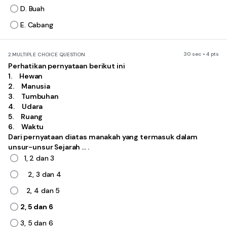
D. Buah
E. Cabang
30 sec • 4 pts
2.
MULTIPLE CHOICE QUESTION
Perhatikan pernyataan berikut ini
1. Hewan
2. Manusia
3. Tumbuhan
4. Udara
5. Ruang
6. Waktu
Dari pernyataan diatas manakah yang termasuk dalam
unsur-unsur Sejarah … .
1, 2 dan 3
2, 3 dan 4
2, 4 dan 5
2, 5 dan 6
3, 5 dan 6