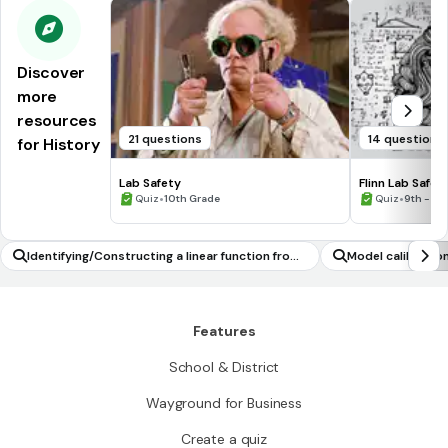
Discover
more
resources
21 questions
14 questions
for History
Lab Safety
Flinn Lab Safet
•
•
Quiz
10th Grade
Quiz
9th - 12
Identifying/Constructing a linear function from
Model calibration
different representations
Features
School & District
Wayground for Business
Create a quiz