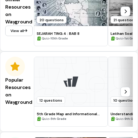
Resources
on
20 questions
21 questions
Wayground
View all
SEJARAH TING.4 : BAB 8
Latihan Soal Se
•
•
Quiz
10th Grade
Quiz
1st Grad
Popular
Resources
on
12 questions
10 questions
Wayground
5th Grade Map and Informational
Understanding
Processing Skills
•
•
Quiz
5th Grade
Quiz
9th Gra