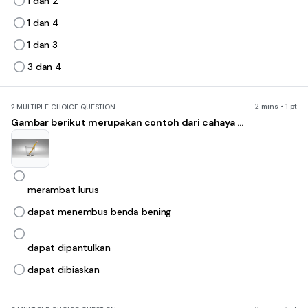
1 dan 2
1 dan 4
1 dan 3
3 dan 4
2 mins • 1 pt
2.
MULTIPLE CHOICE QUESTION
Gambar berikut merupakan contoh dari cahaya ...
merambat lurus
dapat menembus benda bening
dapat dipantulkan
dapat dibiaskan