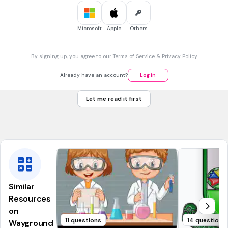
ukuran asli. Cermin yang dipakai adalah cermin ...
(a)
Microsoft
Apple
Others
2 mins • 1 pt
7.
MULTIPLE CHOICE QUESTION
By signing up, you agree to our
Terms of Service
&
Privacy Policy
Berikut termasuk bagian yang melindungi mata, kecuali.....
Pupil mata
Already have an account?
Log in
kelopak mata
Let me read it first
Alis mata
Bulu mata
Similar
Resources
on
11 questions
14 questions
Wayground