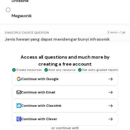
Ultrasinik
Megasonik
2 mins • 1 pt
5.
MULTIPLE CHOICE QUESTION
Jenis hewan yang dapat mendengar bunyi infrasonik
contohnya ....
Access all questions and much more by
Kelelawar
creating a free account
Create resources
Host any resource
Get auto-graded reports
Kambing
Continue with Google
Jangkrik
Continue with Email
sapi
Continue with Classlink
2 mins • 1 pt
6.
FILL IN THE BLANKS QUESTION
Continue with Clever
Ketika kita sedang menghadap cermin, ukuran asli dan
ukuran di cermin berbeda. Ukuran di cermin lebih kecil dari
or continue with