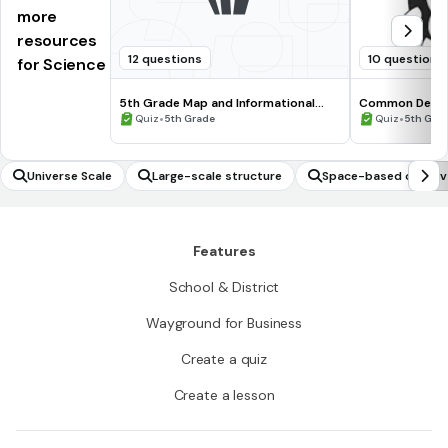
more
resources
12 questions
10 questions
for Science
5th Grade Map and Informational
Common Deno
Processing Skills
•
•
Quiz
5th Grade
Quiz
5th Gra
Universe Scale
Large-scale structure
Space-based observ
Features
School & District
Wayground for Business
Create a quiz
Create a lesson