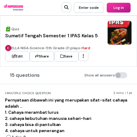
Enter code
Log in
Quiz
Sumatif Tengah Semester 1 IPAS Kelas 5
ELLA NISA
•
Science
•
5th Grade
•
21 plays
•
Hard
Edit
Share
Save
15 questions
Show all answers
2 mins • 1 pt
1.
MULTIPLE CHOICE QUESTION
Pernyataan dibawah ini yang merupakan sifat-sifat cahaya
adalah …
1. Cahaya merambat lurus
2. cahaya kebutuhan manusia sehari-hari
3. cahaya bisa di pantulkan
4. cahaya untuk penerangan