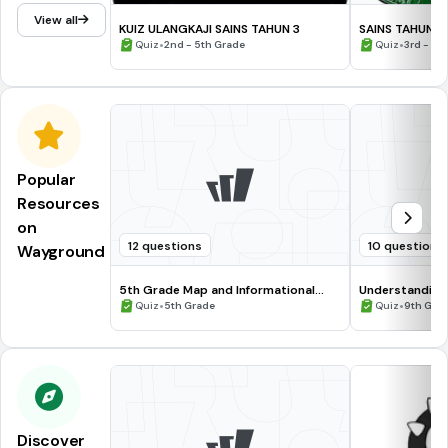
View all
KUIZ ULANGKAJI SAINS TAHUN 3
SAINS TAHUN 3
•
•
Quiz
2nd - 5th Grade
Quiz
3rd - 6t
Popular
Resources
on
12 questions
10 questions
Wayground
5th Grade Map and Informational
Understanding
Processing Skills
•
•
Quiz
5th Grade
Quiz
9th Gra
Discover