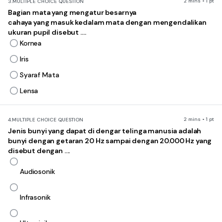
2 mins • 1 pt
3.
MULTIPLE CHOICE QUESTION
Bagian mata yang mengatur besarnya
cahaya yang masuk kedalam mata dengan mengendalikan
ukuran pupil disebut ....
Kornea
Iris
Syaraf Mata
Lensa
2 mins • 1 pt
4.
MULTIPLE CHOICE QUESTION
Jenis bunyi yang dapat di dengar telinga manusia adalah
bunyi dengan getaran 20 Hz sampai dengan 20.000 Hz yang
disebut dengan ....
Audiosonik
Infrasonik