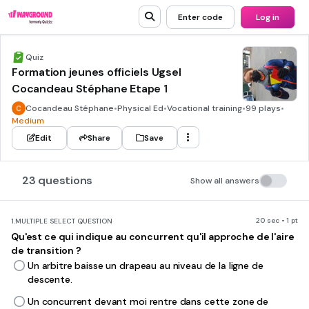
Enter code
Log in
Quiz
Formation jeunes officiels Ugsel
Cocandeau Stéphane Etape 1
Cocandeau Stéphane
•
Physical Ed
•
Vocational training
•
99 plays
•
Medium
Edit
Share
Save
23 questions
Show all answers
20 sec • 1 pt
1.
MULTIPLE SELECT QUESTION
Qu'est ce qui indique au concurrent qu'il approche de l'aire
de transition ?
Un arbitre baisse un drapeau au niveau de la ligne de
descente.
Un concurrent devant moi rentre dans cette zone de