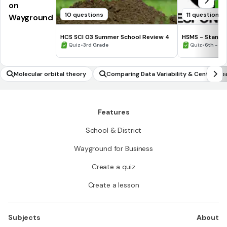
on
10 questions
11 questions
Wayground
HCS SCI 03 Summer School Review 4
HSMS - Standa
•
•
Quiz
3rd Grade
Quiz
6th - 8t
Molecular orbital theory
Comparing Data Variability & Center Me
Features
School & District
Wayground for Business
Create a quiz
Create a lesson
Subjects
About