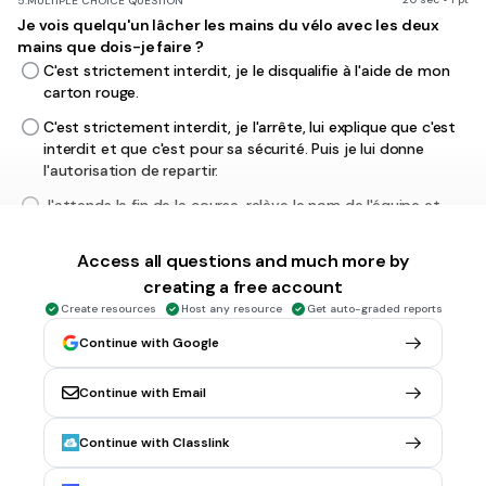
5.
MULTIPLE CHOICE QUESTION
Je vois quelqu'un lâcher les mains du vélo avec les deux
mains que dois-je faire ?
C'est strictement interdit, je le disqualifie à l'aide de mon
carton rouge.
C'est strictement interdit, je l'arrête, lui explique que c'est
interdit et que c'est pour sa sécurité. Puis je lui donne
l'autorisation de repartir.
J'attends la fin de la course, relève le nom de l'équipe et
donne une pénalité de 30 secondes à l'équipe.
Access all questions and much more by
C'est autorisé, je ne fais rien mais je lui dis de pas trop le
faire pour sa sécurité.
creating a free account
Create resources
Host any resource
Get auto-graded reports
Continue with Google
20 sec • 1 pt
6.
MULTIPLE CHOICE QUESTION
Un concurrent part avec son casque en course à pied, que
dois-je faire ?
Continue with Email
Rien, il n'y a pas d'incidence sur la course.
Continue with Classlink
Je lui dis de l'enlever de la tête et le garder en main.