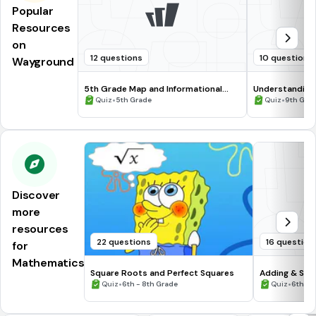
Popular
Resources
on
12 questions
10 questions
Wayground
5th Grade Map and Informational
Understanding
Processing Skills
•
•
Quiz
5th Grade
Quiz
9th Gra
Discover
more
resources
22 questions
16 question
for
Mathematics
Square Roots and Perfect Squares
Adding & Sub
•
Numbers #1
•
Quiz
6th - 8th Grade
Quiz
6th - 