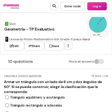
Enter code
Log in
Quiz
Geometría - TP Evaluativo
Leonardo Rolón
•
Mathematics
•
6th Grade
•
5 plays
•
Hard
Edit
Share
Save
10 questions
Show all answers
15 mins • 1 pt
1.
MULTIPLE CHOICE QUESTION
Armar un triángulo con un lado de 6 cm y dos ángulos de
60°. Si se puede construir, elegir la clasificación que le
corresponde:
Triángulo equilátero y acutángulo.
Triángulo rectángulo e isósceles.