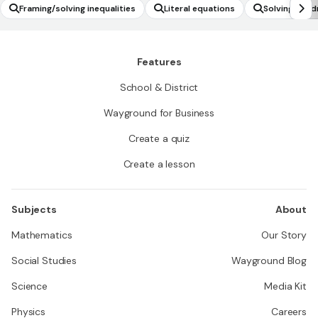
Framing/solving inequalities
Literal equations
Solving quad
atic formula
Features
School & District
Wayground for Business
Create a quiz
Create a lesson
Subjects
About
Mathematics
Our Story
Social Studies
Wayground Blog
Science
Media Kit
Physics
Careers