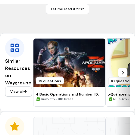
78,5\ cm^2
Let me read it first
2
78
,
5
c
m
Área:
.
15,7\ cm
15
,
7
c
m
Perímetro:
.
Similar
Resources
on
15 questions
10 questions
Wayground
View all
4 Basic Operations and Number I.D.
¿Qué aprendí 
•
•
Quiz
5th - 8th Grade
Quiz
4th - 6t