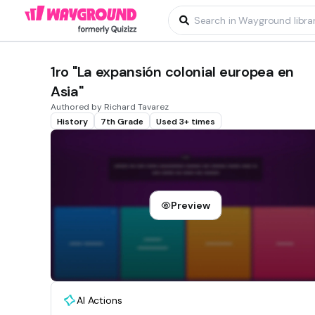
1ro "La expansión colonial europea en
Asia"
Authored by Richard Tavarez
History
7th Grade
Used 3+ times
Preview
AI Actions