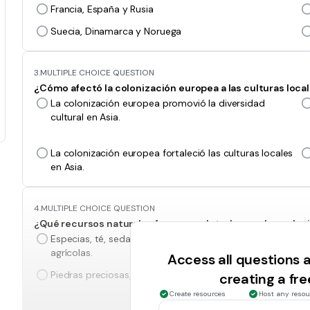
Francia, España y Rusia
Suecia, Dinamarca y Noruega
3.
MULTIPLE CHOICE QUESTION
¿Cómo afectó la colonización europea a las culturas local
La colonización europea promovió la diversidad
cultural en Asia.
La colonización europea fortaleció las culturas locales
en Asia.
4.
MULTIPLE CHOICE QUESTION
¿Qué recursos naturales fueron explotados por los colon
Especias, té, seda, metales preciosos y productos
agrícolas.
Access all questions
Piedras preciosas, joyas y perfumes
creating a fr
Create resources
Host any resou