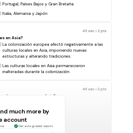
Portugal, Países Bajos y Gran Bretaña
Italia, Alemania y Japón
45 sec • 2 pts
es en Asia?
La colonización europea afectó negativamente a las
culturas locales en Asia, imponiendo nuevas
estructuras y alterando tradiciones.
Las culturas locales en Asia permanecieron
inalteradas durante la colonización.
45 sec • 2 pts
izadores europeos en Asia?
Madera, carbón, agua y petróleo
 and much more by
Animales salvajes, pieles y marfil
ee account
rce
Get auto-graded reports