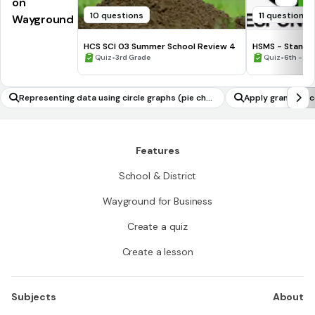
on
10 questions
11 questions
Wayground
HCS SCI 03 Summer School Review 4
HSMS - Standa
•
•
Quiz
3rd Grade
Quiz
6th - 8t
Representing data using circle graphs (pie char
Apply grammar c
ts)
Features
School & District
Wayground for Business
Create a quiz
Create a lesson
Subjects
About