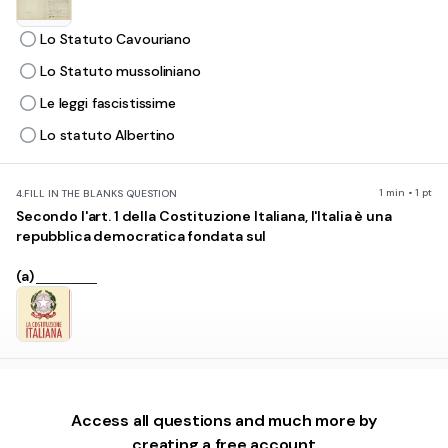
Lo Statuto Cavouriano
Lo Statuto mussoliniano
Le leggi fascistissime
Lo statuto Albertino
1 min • 1 pt
4.
FILL IN THE BLANKS QUESTION
Secondo l'art. 1 della Costituzione Italiana, l'Italia è una
repubblica democratica fondata sul
(a)
30 sec • 1 pt
5.
MULTIPLE CHOICE QUESTION
Chi detiene la sovranità secondo l'art. 1 della Costituzione?
Access all questions and much more by
Il popolo
creating a free account