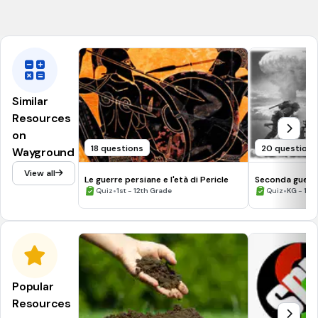
Falso
Similar
Resources
on
18 questions
20 questions
Wayground
View all
Le guerre persiane e l'età di Pericle
Seconda guerr
•
•
Quiz
1st - 12th Grade
Quiz
KG - 12t
Popular
Resources