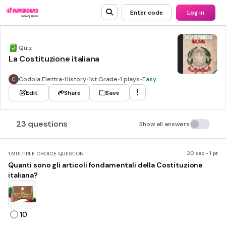
Enter code
Log in
Quiz
La Costituzione italiana
Codola Elettra
•
History
•
1st Grade
•
1 plays
•
Easy
Edit
Share
Save
23 questions
Show all answers
30 sec • 1 pt
1.
MULTIPLE CHOICE QUESTION
Quanti sono gli articoli fondamentali della Costituzione
italiana?
10