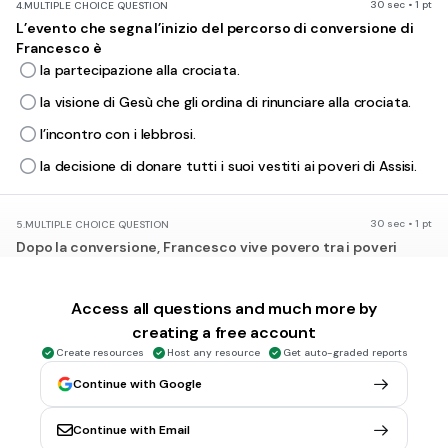
30 sec • 1 pt
4.
MULTIPLE CHOICE QUESTION
L’evento che segna l’inizio del percorso di conversione di
Francesco è
la partecipazione alla crociata.
la visione di Gesù che gli ordina di rinunciare alla crociata.
l’incontro con i lebbrosi.
la decisione di donare tutti i suoi vestiti ai poveri di Assisi.
30 sec • 1 pt
5.
MULTIPLE CHOICE QUESTION
Dopo la conversione, Francesco vive povero tra i poveri
senza farsi scoprire dal padre.
su suggerimento del padre.
Access all questions and much more by
creating a free account
dopo aver ottenuto l'approvazione del padre.
Create resources
Host any resource
Get auto-graded reports
nonostante l'opposizione del padre.
Continue with Google
30 sec • 1 pt
6.
MULTIPLE CHOICE QUESTION
Continue with Email
Il padre di Francesco, quando scopre che il figlio usa il suo