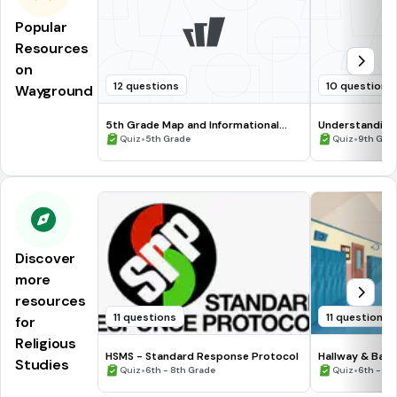
Popular
Resources
on
12 questions
10 questions
Wayground
5th Grade Map and Informational
Understanding
Processing Skills
•
•
Quiz
5th Grade
Quiz
9th Gra
Discover
more
resources
11 questions
11 questions
for
Religious
HSMS - Standard Response Protocol
Hallway & Bat
Studies
•
•
Quiz
6th - 8th Grade
Quiz
6th - 8t