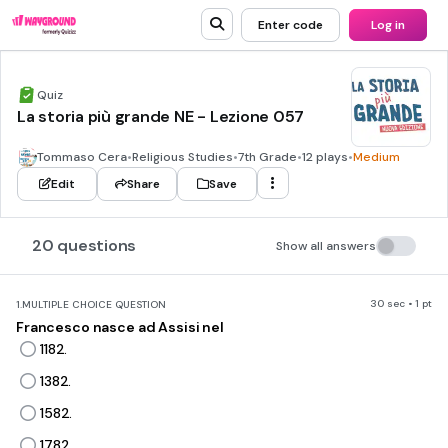
Enter code
Log in
Quiz
La storia più grande NE - Lezione 057
Tommaso Cera
•
Religious Studies
•
7th Grade
•
12 plays
•
Medium
Edit
Share
Save
20 questions
Show all answers
30 sec • 1 pt
1.
MULTIPLE CHOICE QUESTION
Francesco nasce ad Assisi nel
1182.
1382.
1582.
1782.