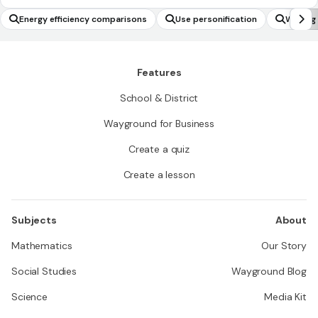
Energy efficiency comparisons
Use personification
Writing
nstrate
Features
School & District
Wayground for Business
Create a quiz
Create a lesson
Subjects
About
Mathematics
Our Story
Social Studies
Wayground Blog
Science
Media Kit