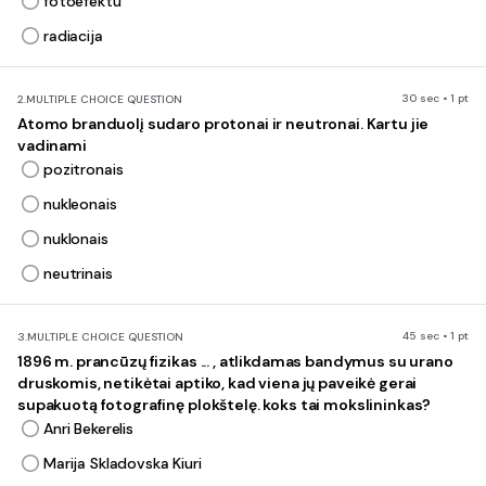
fotoefektu
radiacija
30 sec • 1 pt
2.
MULTIPLE CHOICE QUESTION
Atomo branduolį sudaro protonai ir neutronai. Kartu jie
vadinami
pozitronais
nukleonais
nuklonais
neutrinais
45 sec • 1 pt
3.
MULTIPLE CHOICE QUESTION
1896 m. prancūzų fizikas ... , atlikdamas bandymus su urano
druskomis, netikėtai aptiko, kad viena jų paveikė gerai
supakuotą fotografinę plokštelę. koks tai mokslininkas?
Anri Bekerelis
Marija Skladovska Kiuri