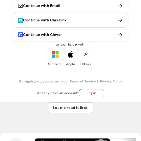
Continue with Email
30 sec • 1 pt
6.
MULTIPLE CHOICE QUESTION
Continue with Classlink
Kas yra Ɣ spinduliai?
elektromagnetiniai spinduliai
Continue with Clever
elektronų srautas
or continue with
helio branduolių srautas
protonų srautas
Microsoft
Apple
Others
30 sec • 1 pt
7.
MULTIPLE CHOICE QUESTION
By signing up, you agree to our
Terms of Service
&
Privacy Policy
Radioaktyviųjų medžiagų aktyvumo vienetas yra?
Paskalis
Already have an account?
Log in
Bekerelis
Let me read it first
Dioptrija
Henris