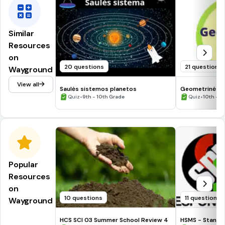
Similar
Resources
on
20 questions
21 questions
Wayground
View all
Saulės sistemos planetos
Geometrinė op
•
•
Quiz
9th - 10th Grade
Quiz
10th - 1
Popular
Resources
on
10 questions
11 questions
Wayground
HCS SCI 03 Summer School Review 4
HSMS - Standa