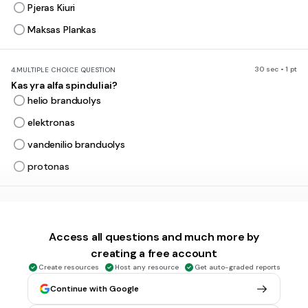
Pjeras Kiuri
Maksas Plankas
30 sec • 1 pt
4.
MULTIPLE CHOICE QUESTION
Kas yra alfa spinduliai?
helio branduolys
elektronas
vandenilio branduolys
protonas
30 sec • 1 pt
5.
MULTIPLE CHOICE QUESTION
Kas yra ß spinduliai?
Access all questions and much more by
elektromagnetiniai spinduliai
creating a free account
elektronai
Create resources
Host any resource
Get auto-graded reports
neutronai
Continue with Google
protonai