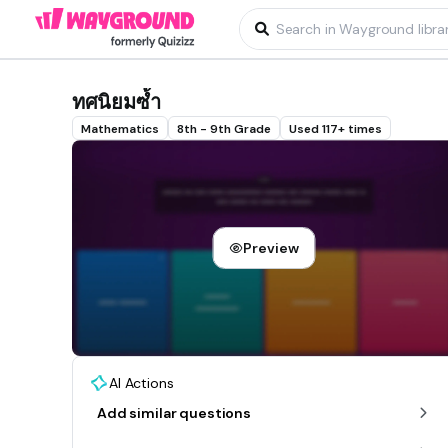
ทศนิยมซ้ำ
Mathematics
8th - 9th Grade
Used 117+ times
Preview
AI Actions
Add similar questions