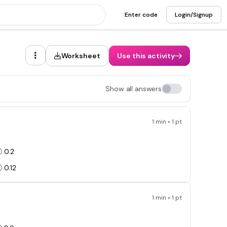
Enter code
Login/Signup
Worksheet
Use this activity
Show all answers
1 min • 1 pt
0.2
0.12
1 min • 1 pt