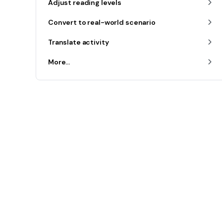
Adjust reading levels
Convert to real-world scenario
Translate activity
More...